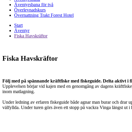
Äventyrsbana för två
Överlevnadskurs
Övernattning Trakt Forest Hotel
Start
Äventyr
Fiska Havskräftor
Fiska Havskräftor
Följ med på spännande kräftfiske med fiskeguide. Delta aktivt i fis
Upplevelsen börjar vid kajen med en genomgång av dagens kräftfiske. At
inom matlagning.
Under ledning av erfaren fiskeguide både agnar man burar och drar upp
välfyllda. Under turen görs även ett stopp på vackra Vinga längst ut