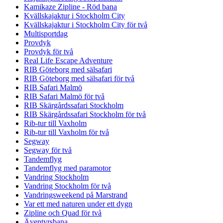
Kamikaze Zipline - Röd bana
Kvällskajaktur i Stockholm City
Kvällskajaktur i Stockholm City för två
Multisportdag
Provdyk
Provdyk för två
Real Life Escape Adventure
RIB Göteborg med sälsafari
RIB Göteborg med sälsafari för två
RIB Safari Malmö
RIB Safari Malmö för två
RIB Skärgårdssafari Stockholm
RIB Skärgårdssafari Stockholm för två
Rib-tur till Vaxholm
Rib-tur till Vaxholm för två
Segway
Segway för två
Tandemflyg
Tandemflyg med paramotor
Vandring Stockholm
Vandring Stockholm för två
Vandringsweekend på Marstrand
Var ett med naturen under ett dygn
Zipline och Quad för två
Äventyrsbana