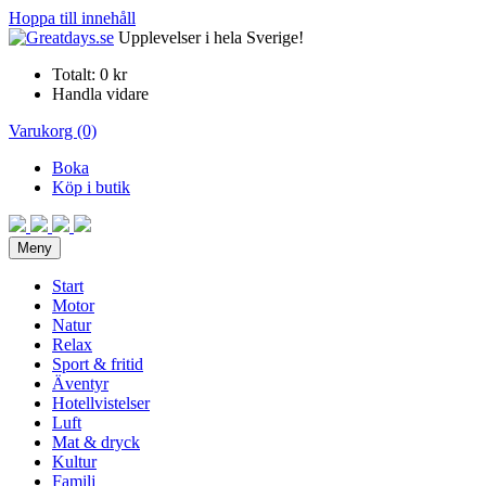
Hoppa till innehåll
Upplevelser i hela Sverige!
Totalt:
0 kr
Handla vidare
Varukorg (0)
Boka
Köp i butik
Meny
Start
Motor
Natur
Relax
Sport & fritid
Äventyr
Hotellvistelser
Luft
Mat & dryck
Kultur
Familj