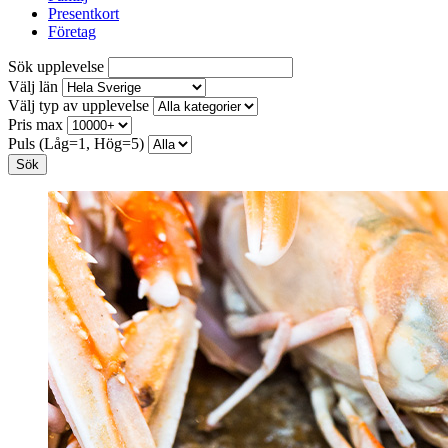
Presentkort
Företag
Sök upplevelse
Välj län
Välj typ av upplevelse
Pris max
Puls (Låg=1, Hög=5)