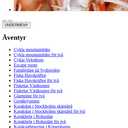
UNDERMENY
Äventyr
Cykla mountainbike
Cykla mountainbike för två
Cykla Velodrom
Escape room
Familjedag på Sydpoolen
Fiska Havskräftor
Fiska Havskräftor för två
Fisketur Västkusten
Fisketur Västkusten för två
Glamping för två
Grottkrypning
Kajakdag i Stockholms skärgård
Kajakdag i Stockholms skärgård för två
Kajakhelg i Bohuslän
Kajakhelg i Bohuslän för två
Kajaksightseeing i Köpenhamn