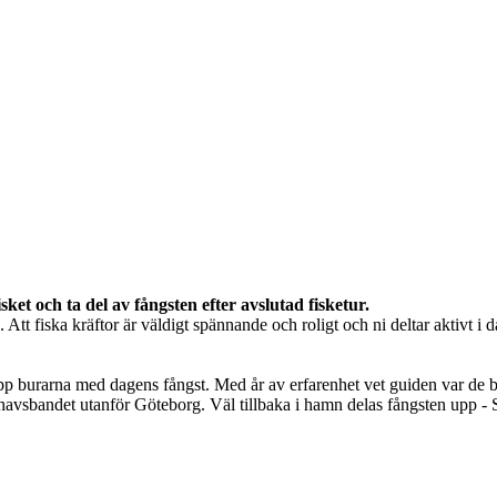
ket och ta del av fångsten efter avslutad fisketur.
t fiska kräftor är väldigt spännande och roligt och ni deltar aktivt i d
 burarna med dagens fångst. Med år av erfarenhet vet guiden var de bäs
 i havsbandet utanför Göteborg. Väl tillbaka i hamn delas fångsten upp