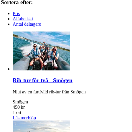
Sortera efter:
Pris
Alfabetiskt
Antal deltagare
Rib-tur för två - Smögen
Njut av en fartfylld rib-tur från Smögen
Smögen
450 kr
1 ort
Läs mer
Köp