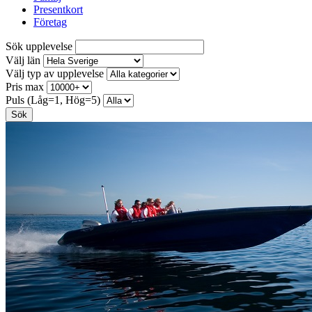
Presentkort
Företag
Sök upplevelse
Välj län
Välj typ av upplevelse
Pris max
Puls (Låg=1, Hög=5)