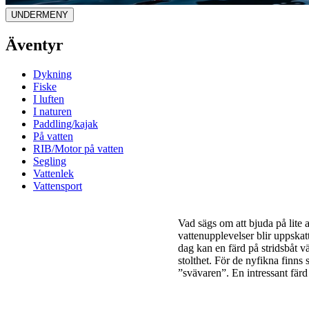
UNDERMENY
Äventyr
Dykning
Fiske
I luften
I naturen
Paddling/kajak
På vatten
RIB/Motor på vatten
Segling
Vattenlek
Vattensport
Vad sägs om att bjuda på lit
vattenupplevelser blir uppskat
dag kan en färd på stridsbåt vä
stolthet. För de nyfikna finns 
”svävaren”. En intressant färd