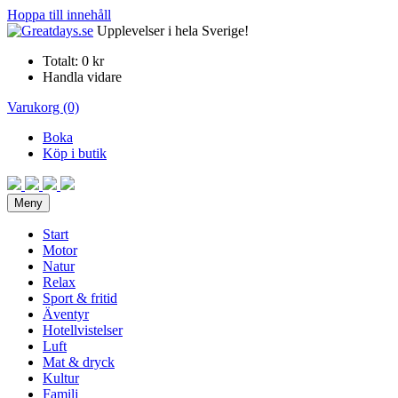
Hoppa till innehåll
Upplevelser i hela Sverige!
Totalt:
0 kr
Handla vidare
Varukorg (0)
Boka
Köp i butik
Meny
Start
Motor
Natur
Relax
Sport & fritid
Äventyr
Hotellvistelser
Luft
Mat & dryck
Kultur
Familj