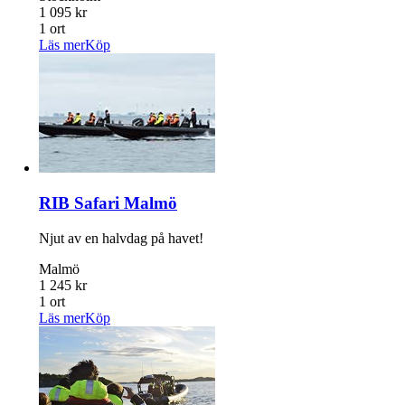
1 095 kr
1 ort
Läs mer
Köp
RIB Safari Malmö
Njut av en halvdag på havet!
Malmö
1 245 kr
1 ort
Läs mer
Köp