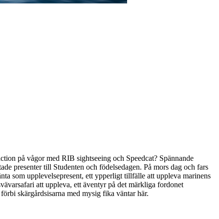
e action på vågor med RIB sightseeing och Speedcat? Spännande
tade presenter till Studenten och födelsedagen. På mors dag och fars
nta som upplevelsepresent, ett ypperligt tillfälle att uppleva marinens
svävarsafari att uppleva, ett äventyr på det märkliga fordonet
 förbi skärgårdsisarna med mysig fika väntar här.