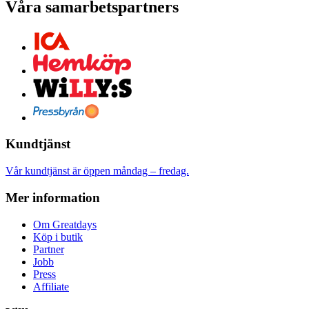
Våra samarbetspartners
Kundtjänst
Vår kundtjänst är öppen måndag – fredag.
Mer information
Om Greatdays
Köp i butik
Partner
Jobb
Press
Affiliate