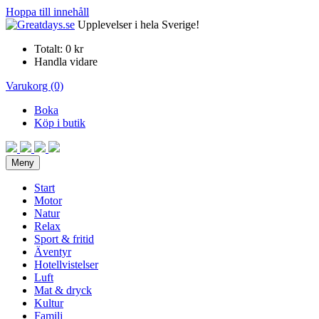
Hoppa till innehåll
Upplevelser i hela Sverige!
Totalt:
0 kr
Handla vidare
Varukorg (0)
Boka
Köp i butik
Meny
Start
Motor
Natur
Relax
Sport & fritid
Äventyr
Hotellvistelser
Luft
Mat & dryck
Kultur
Familj