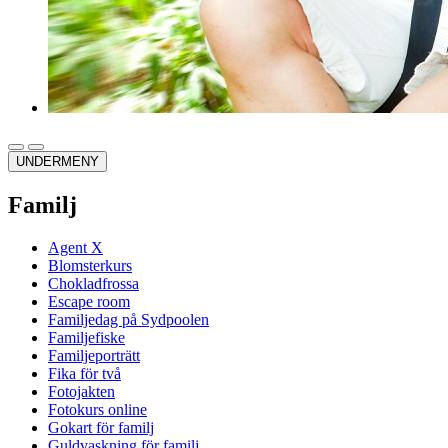
UNDERMENY
Familj
Agent X
Blomsterkurs
Chokladfrossa
Escape room
Familjedag på Sydpoolen
Familjefiske
Familjeporträtt
Fika för två
Fotojakten
Fotokurs online
Gokart för familj
Guldvaskning för familj