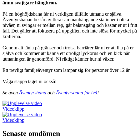
ännu svajigare hängbron.
På en höghöjdsbana får ni verkligen tillfälle utmana er själva.
Äventyrsbanan består av flera sammanhängande stationer i olika
nivåer, ni svingar er mellan rep, går balansgång och kastar er ut i fritt
fall. Det gäller att fokusera på uppgiften och inte slösa för mycket på
krafterna.
Genom att tänja på gränser och trotsa barriärer lär ni er att lita på er
själva och kommer att känna ett otroligt lyckorus och en kick när
utmaningen är genomförd. Ni riktigt känner hur ni växer.
Ett trevligt familjeäventyr som lämpar sig för personer över 12 år.
Våga släppa taget ni också!
Se även
Äventyrsbana
och
Äventyrsbana för två
!
Videoklipp
Videoklipp
Senaste omdömen