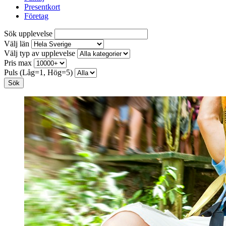
Presentkort
Företag
Sök upplevelse
Välj län
Välj typ av upplevelse
Pris max
Puls (Låg=1, Hög=5)