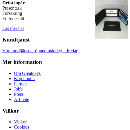
Detta ingår
Presentask
Försäkring
Fri bytesrätt
Läs mer här
Kundtjänst
Vår kundtjänst är öppen måndag – fredag.
Mer information
Om Greatdays
Köp i butik
Partner
Jobb
Press
Affiliate
Villkor
Villkor
Cookies