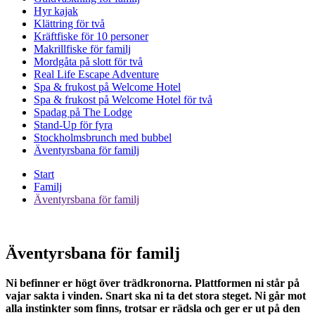
Hyr kajak
Klättring för två
Kräftfiske för 10 personer
Makrillfiske för familj
Mordgåta på slott för två
Real Life Escape Adventure
Spa & frukost på Welcome Hotel
Spa & frukost på Welcome Hotel för två
Spadag på The Lodge
Stand-Up för fyra
Stockholmsbrunch med bubbel
Äventyrsbana för familj
Start
Familj
Äventyrsbana för familj
Äventyrsbana för familj
Ni befinner er högt över trädkronorna. Plattformen ni står på
vajar sakta i vinden. Snart ska ni ta det stora steget. Ni går mot
alla instinkter som finns, trotsar er rädsla och ger er ut på den