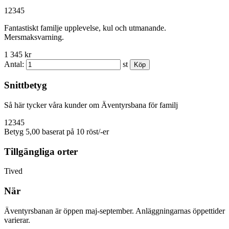
1
2
3
4
5
Fantastiskt familje upplevelse, kul och utmanande.
Mersmaksvarning.
1 345 kr
Antal:
st
Snittbetyg
Så här tycker våra kunder om Äventyrsbana för familj
1
2
3
4
5
Betyg 5,00 baserat på 10 röst/-er
Tillgängliga orter
Tived
När
Äventyrsbanan är öppen maj-september. Anläggningarnas öppettider
varierar.