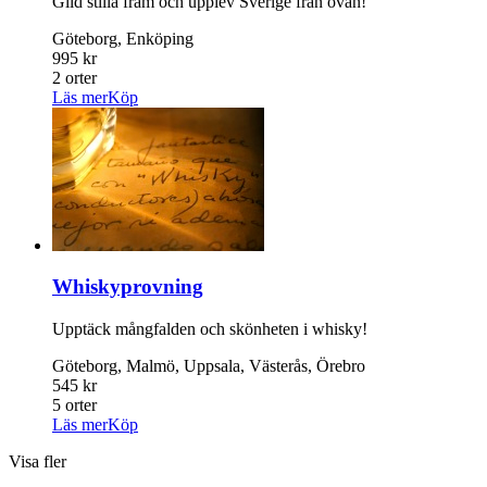
Glid stilla fram och upplev Sverige från ovan!
Göteborg, Enköping
995 kr
2 orter
Läs mer
Köp
Whiskyprovning
Upptäck mångfalden och skönheten i whisky!
Göteborg, Malmö, Uppsala, Västerås, Örebro
545 kr
5 orter
Läs mer
Köp
Visa fler