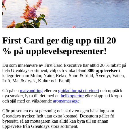
First Card ger dig upp till 20
% på upplevelsepresenter!
Du som innehavare av First Card Executive har alltid 20 % rabatt på
hela Greatdays sortiment, välj och vraka bland
800 upplevelser
i
kategorier som Motor, Natur, Relax, Sport & fritid, Äventyr, Vatten,
Luft, Mat & dryck, Kultur och Familj.
Gå på en
matvandring
eller en
guidad tur på ett vineri
och upptäck
nya smaker, lyxa till det med en
helikoptertur
eller slappna i kropp
och själ med en välgörande
aromamassage
.
Gör presenten extra personlig och skriv en egen hälsning som
Greatdays trycker, helt utan extra kostnad. Dessutom gäller fri
bytesrätt, så att mottagaren kan alltid kan byta till en annan
upplevelse från Greatdays stora sortiment.