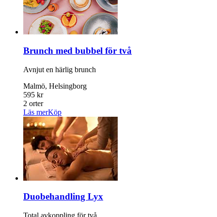
Brunch med bubbel för två
Avnjut en härlig brunch
Malmö, Helsingborg
595 kr
2 orter
Läs mer
Köp
Duobehandling Lyx
Total avkoppling för två