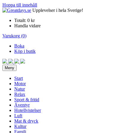
Hoppa till innehåll
Upplevelser i hela Sverige!
Totalt:
0 kr
Handla vidare
Varukorg (0)
Boka
Köp i butik
Meny
Start
Motor
Natur
Relax
Sport & fritid
Äventyr
Hotellvistelser
Luft
Mat & dryck
Kultur
Familj