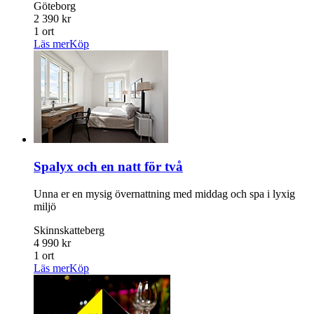
Göteborg
2 390 kr
1 ort
Läs mer
Köp
Spalyx och en natt för två
Unna er en mysig övernattning med middag och spa i lyxig
miljö
Skinnskatteberg
4 990 kr
1 ort
Läs mer
Köp