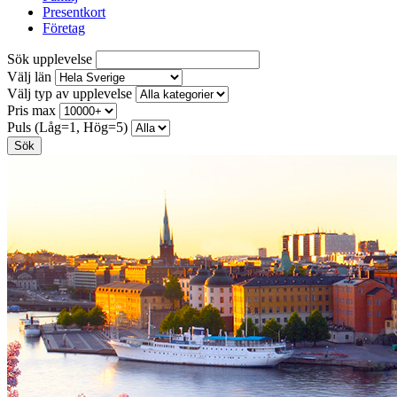
Presentkort
Företag
Sök upplevelse
Välj län
Välj typ av upplevelse
Pris max
Puls (Låg=1, Hög=5)