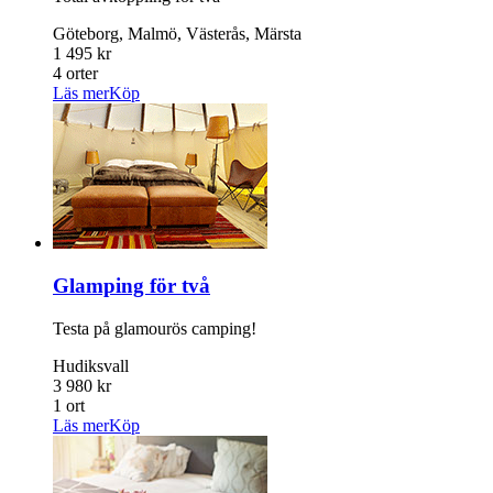
Göteborg, Malmö, Västerås, Märsta
1 495 kr
4 orter
Läs mer
Köp
Glamping för två
Testa på glamourös camping!
Hudiksvall
3 980 kr
1 ort
Läs mer
Köp