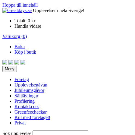
Hoppa till innehåll
Upplevelser i hela Sverige!
Totalt:
0 kr
Handla vidare
Varukorg (0)
Boka
Köp i butik
Meny
Företag
Upplevelsegåvan
Jubileumsgåvor
Säljtävlingar
Profilering
Kontakta oss
Greenfeecheckar
Kul med företaget!
Privat
Sök upplevelse