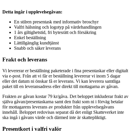
Detta ingår i upplevelsegåvan:
En stilren presentask med informativ broschyr
Valfri hälsning och logotyp på värdehandlingen
1 års giltighetstid, fri bytesrätt och försäkring
Enkel beställning
Lättillgänglig kundtjänst
Snabb och säker leverans
Frakt och leverans
Vi levererar er beställning paketerade i fina presentaskar eller digitalt
via e-post. Från att vi får er beställning levererar vi inom 5 dagar
eller det datum ni önskar få er leverans. Vi kan leverera samtliga
paket till en leveransadress eller direkt till mottagarna av gåvan.
Frakten av gåvan kostar 79 kr/gåva. Det beloppet inkluderar frakt av
själva gåvan/presentaskarna samt den frakt som ni i förväg betalar
för mottagarens leverans av produkter från upplevelsegåvans
innehåll. Beloppet redovisas separat då det enligt Skatteverket inte
ska ingå i gåvans värde och därmed inte är skattepliktigt.
Presentkort i valfri valör