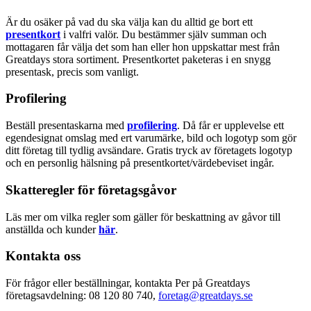
Är du osäker på vad du ska välja kan du alltid ge bort ett
presentkort
i valfri valör. Du bestämmer själv summan och
mottagaren får välja det som han eller hon uppskattar mest från
Greatdays stora sortiment. Presentkortet paketeras i en snygg
presentask, precis som vanligt.
Profilering
Beställ presentaskarna med
profilering
. Då får er upplevelse ett
egendesignat omslag med ert varumärke, bild och logotyp som gör
ditt företag till tydlig avsändare. Gratis tryck av företagets logotyp
och en personlig hälsning på presentkortet/värdebeviset ingår.
Skatteregler för företagsgåvor
Läs mer om vilka regler som gäller för beskattning av gåvor till
anställda och kunder
här
.
Kontakta oss
För frågor eller beställningar, kontakta Per på Greatdays
företagsavdelning: 08 120 80 740,
foretag@greatdays.se