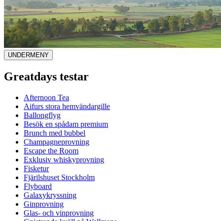
UNDERMENY
Greatdays testar
Afternoon Tea
Aifurs stora hemvändargille
Ballongflyg
Besök en spådam premium
Brunch med bubbel
Champagneprovning
Escape the Room
Exklusiv whiskyprovning
Fisketur
Fjärilshuset Stockholm
Flyboard
Galaxykryssning
Ginprovning
Glas- och vinprovning