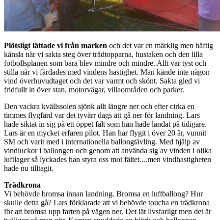
Plötsligt lättade vi från marken
och det var en märklig men häftig
känsla när vi sakta steg över trädtopparna, hustaken och den lilla
fotbollsplanen som bara blev mindre och mindre. Allt var tyst och
stilla när vi färdades med vindens hastighet. Man kände inte någon
vind överhuvudtaget och det var varmt och skönt. Sakta gled vi
fridfullt in över stan, motorvägar, villaområden och parker.
Den vackra kvällssolen sjönk allt längre ner och efter cirka en
timmes flygfärd var det tyvärr dags att gå ner för landning. Lars
hade siktat in sig på ett öppet fält som han hade landat på tidigare.
Lars är en mycket erfaren pilot. Han har flygit i över 20 år, vunnit
SM och varit med i internationella ballongtävling. Med hjälp av
vindluckor i ballongen och genom att använda sig av vinden i olika
luftlager så lyckades han styra oss mot fältet....men vindhastigheten
hade nu tilltagit.
Trädkrona
Vi behövde bromsa innan landning. Bromsa en luftballong? Hur
skulle detta gå? Lars förklarade att vi behövde toucha en trädkrona
för att bromsa upp farten på vägen ner. Det lät livsfarligt men det är