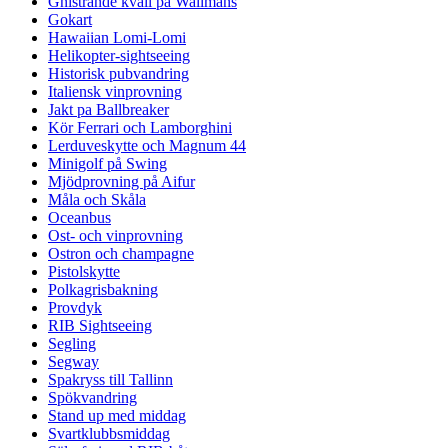
Gnistrande kväll på Wallmans
Gokart
Hawaiian Lomi-Lomi
Helikopter-sightseeing
Historisk pubvandring
Italiensk vinprovning
Jakt pa Ballbreaker
Kör Ferrari och Lamborghini
Lerduveskytte och Magnum 44
Minigolf på Swing
Mjödprovning på Aifur
Måla och Skåla
Oceanbus
Ost- och vinprovning
Ostron och champagne
Pistolskytte
Polkagrisbakning
Provdyk
RIB Sightseeing
Segling
Segway
Spakryss till Tallinn
Spökvandring
Stand up med middag
Svartklubbsmiddag