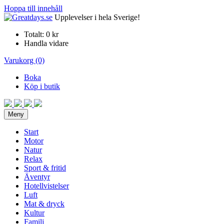
Hoppa till innehåll
Upplevelser i hela Sverige!
Totalt:
0 kr
Handla vidare
Varukorg (0)
Boka
Köp i butik
Meny
Start
Motor
Natur
Relax
Sport & fritid
Äventyr
Hotellvistelser
Luft
Mat & dryck
Kultur
Familj