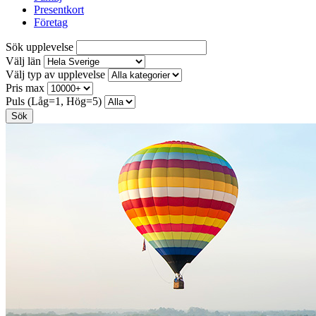
Presentkort
Företag
Sök upplevelse
Välj län
Välj typ av upplevelse
Pris max
Puls (Låg=1, Hög=5)