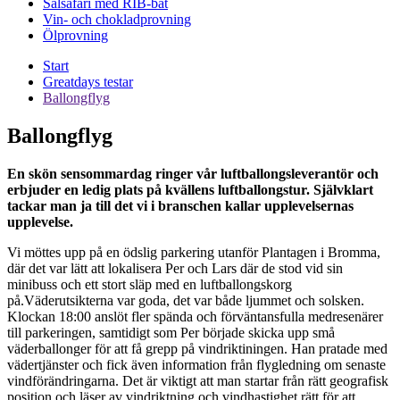
Sälsafari med RIB-båt
Vin- och chokladprovning
Ölprovning
Start
Greatdays testar
Ballongflyg
Ballongflyg
En skön sensommardag ringer vår luftballongsleverantör och
erbjuder en ledig plats på kvällens luftballongstur. Självklart
tackar man ja till det vi i branschen kallar upplevelsernas
upplevelse.
Vi möttes upp på en ödslig parkering utanför Plantagen i Bromma,
där det var lätt att lokalisera Per och Lars där de stod vid sin
minibuss och ett stort släp med en luftballongskorg
på.Väderutsikterna var goda, det var både ljummet och solsken.
Klockan 18:00 anslöt fler spända och förväntansfulla medresenärer
till parkeringen, samtidigt som Per började skicka upp små
väderballonger för att få grepp på vindriktiningen. Han pratade med
vädertjänster och fick även information från flygledning om senaste
vindförändringarna. Det är viktigt att man startar från rätt geografisk
position och läser av vindriktning och vindhastighet rätt för att