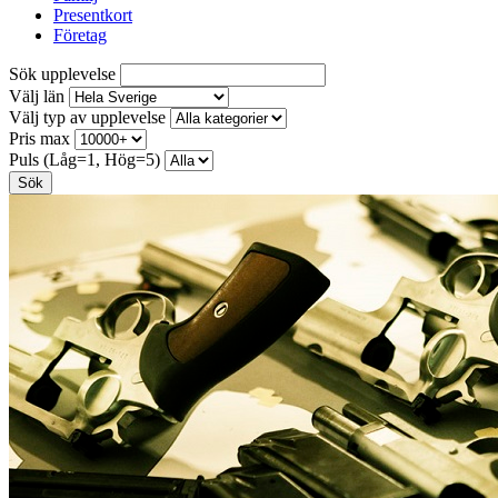
Presentkort
Företag
Sök upplevelse
Välj län
Välj typ av upplevelse
Pris max
Puls (Låg=1, Hög=5)