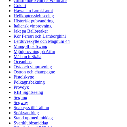
Gnistrande kväll på Wallmans
Gokart
Hawaiian Lomi-Lomi
Helikopter-sightseeing
Historisk pubvandring
Italiensk vinprovning
Jakt pa Ballbreaker
Kör Ferrari och Lamborghini
Lerduveskytte och Magnum 44
Minigolf på Swing
Mjödprovning på Aifur
Måla och Skåla
Oceanbus
Ost- och vinprovning
Ostron och champagne
Pistolskytte
Polkagrisbakning
Provdyk
RIB Sightseeing
Segling
Segway
Spakryss till Tallinn
Spökvandring
Stand up med middag
Svartklubbsmiddag