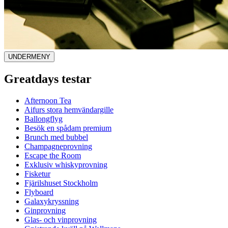
UNDERMENY
Greatdays testar
Afternoon Tea
Aifurs stora hemvändargille
Ballongflyg
Besök en spådam premium
Brunch med bubbel
Champagneprovning
Escape the Room
Exklusiv whiskyprovning
Fisketur
Fjärilshuset Stockholm
Flyboard
Galaxykryssning
Ginprovning
Glas- och vinprovning