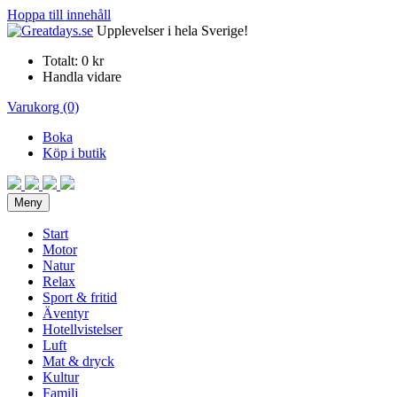
Hoppa till innehåll
Upplevelser i hela Sverige!
Totalt:
0 kr
Handla vidare
Varukorg (0)
Boka
Köp i butik
Meny
Start
Motor
Natur
Relax
Sport & fritid
Äventyr
Hotellvistelser
Luft
Mat & dryck
Kultur
Familj