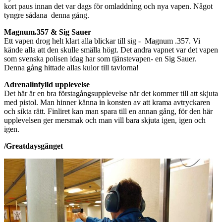
kort paus innan det var dags för omladdning och nya vapen. Något
tyngre sådana denna gång.
Magnum.357 & Sig Sauer
Ett vapen drog helt klart alla blickar till sig - Magnum .357. Vi
kände alla att den skulle smälla högt. Det andra vapnet var det vapen
som svenska polisen idag har som tjänstevapen- en Sig Sauer.
Denna gång hittade allas kulor till tavlorna!
Adrenalinfylld upplevelse
Det här är en bra förstagångsupplevelse när det kommer till att skjuta
med pistol. Man hinner känna in konsten av att krama avtryckaren
och sikta rätt. Finliret kan man spara till en annan gång, för den här
upplevelsen ger mersmak och man vill bara skjuta igen, igen och
igen.
/Greatdaysgänget