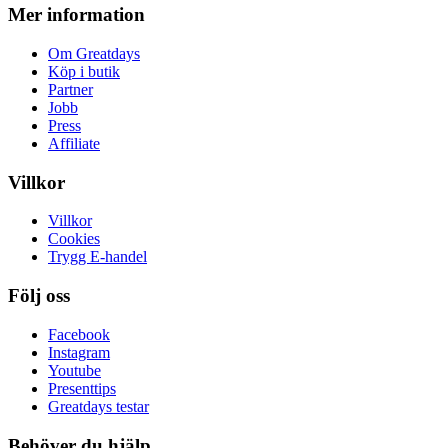
Mer information
Om Greatdays
Köp i butik
Partner
Jobb
Press
Affiliate
Villkor
Villkor
Cookies
Trygg E-handel
Följ oss
Facebook
Instagram
Youtube
Presenttips
Greatdays testar
Behöver du hjälp