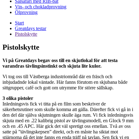
Sälsafari med RIB-båt
Vin- och chokladprovning
Ölprovning
Start
Greatdays testar
Pistolskytte
Pistolskytte
Vi på Greatdays begav oss till en skjutlokal för att testa
varandras tävlingsinstinkt och skjuta lite kulor.
Vi tog oss till Västberga industriområd där en fräsch och
inbjudadnde lokal väntade. Här fanns förutom en skjubana både
sittgrupper, café och gott om utrymme för större sällskap.
3 olika pistoler
Inledningsvis fick vi titta på en film som beskriver de
säkerhetsrutiner som skulle komma att gälla. Därefter fick vi gå in i
den del där själva skjutningen skulle äga rum. Vi fick inledningsvis
skjuta med en .22 kalibrig pistol av tävlingsmodell, en Glock 9 mm
och en .45 APC. Här gick det väl spretigt oss emellan. Två av oss
satte på ”tävlingskepsen” direkt, och en måste ha siktat mot
stjärnorna då det inte fanns en enda träff på tavlan. Sen fick vi en