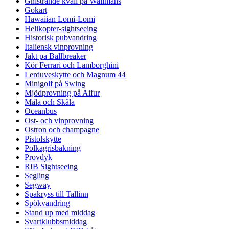
Gnistrande kväll på Wallmans
Gokart
Hawaiian Lomi-Lomi
Helikopter-sightseeing
Historisk pubvandring
Italiensk vinprovning
Jakt pa Ballbreaker
Kör Ferrari och Lamborghini
Lerduveskytte och Magnum 44
Minigolf på Swing
Mjödprovning på Aifur
Måla och Skåla
Oceanbus
Ost- och vinprovning
Ostron och champagne
Pistolskytte
Polkagrisbakning
Provdyk
RIB Sightseeing
Segling
Segway
Spakryss till Tallinn
Spökvandring
Stand up med middag
Svartklubbsmiddag