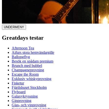
UNDERMENY
Greatdays testar
Afternoon Tea
Aifurs stora hemvändargille
Ballongflyg
Besök en spådam premium
Brunch med bubbel
Champagneprovning
Escape the Room
Exklusiv whiskyprovning
Fisketur
Fjärilshuset Stockholm
Flyboard
Galaxykryssning
Ginprovning
Glas- och vinprovning