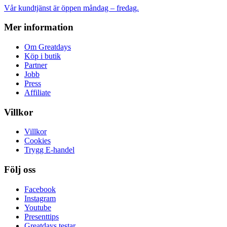
Vår kundtjänst är öppen måndag – fredag.
Mer information
Om Greatdays
Köp i butik
Partner
Jobb
Press
Affiliate
Villkor
Villkor
Cookies
Trygg E-handel
Följ oss
Facebook
Instagram
Youtube
Presenttips
Greatdays testar