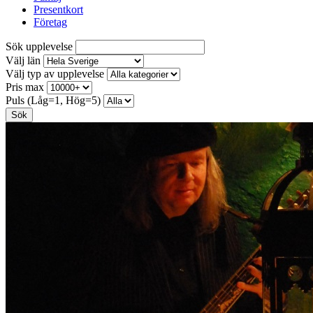
Presentkort
Företag
Sök upplevelse
Välj län
Välj typ av upplevelse
Pris max
Puls (Låg=1, Hög=5)