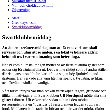
Sälsafari med RIB-båt
Vin- och chokladprovning
Ölprovning
Start
Greatdays testar
Svartklubbsmiddag
Svartklubbsmiddag
Att äta en trerättersmiddag utan att få veta vad som skall
serveras och utan att se maten, i en lokal vi tidigare aldrig
befunnit oss i var en utmaning som heter duga.
När vi kom till restaurangen möttes vi av flertalet andra gäster som
också såg förväntansfulla ut. Det var inte riktigt som på andra ställen
där det ganska snabbt brukar infinna sig en hög ljudnivå bland
gästerna. Här verkade alla vara lite mer spända, tystlåtna, nyfikna
och förväntansfulla än vanligt.
Vårt första intryck var utan tvekan värdskapet. Ägare, grundare och
tillika initiativtagare till Svartklubben
Ulf Nordquist
mötte alla sina
gäster i dörren. Ulf eskorterde sedan alla in i den mörka
restaurangen via en ”ljussluss”. I restaurangen leddes vi till vårt
bord. Middagen hade tagit sin början och här var det mörkt, riktigt