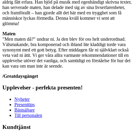
aldrig fått erfara. Han bjöd på musik med egenhändigt skrivna texter,
han serverade maten, han delade med sig av sina livserfarenheter,
och framförallt – han gjorde allt det här med en trygghet som få
människor lyckas förmedla. Denna kväll kommer vi sent att
glömma!
Maten
"Men maten då?" undrar ni. Ja den blev för oss helt underordnad.
Välsmakande, bra komponerad och ibland lite kladdigt torde vara
synonymt med ett gott betyg. Efter middagen får ni självklart också
veta vad ni ätit. Vi ger våra allra varmaste rekommendationer till en
upplevelse utöver det vanliga, och samtidigt en förståelse för hur det
kan vara om man inte är seende.
/Greatdaysgänget
Upplevelser - perfekta presenten!
Nyheter
Presenttips
Bästsäljare
Till personalen
Kundtjänst