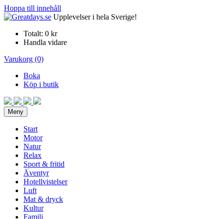
Hoppa till innehåll
Upplevelser i hela Sverige!
Totalt:
0 kr
Handla vidare
Varukorg (0)
Boka
Köp i butik
Meny
Start
Motor
Natur
Relax
Sport & fritid
Äventyr
Hotellvistelser
Luft
Mat & dryck
Kultur
Familj