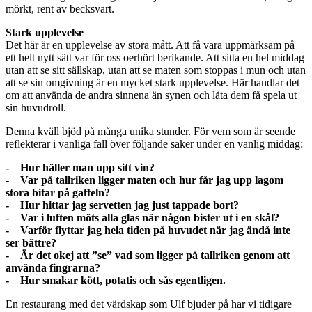
mörkt, rent av becksvart.
Stark upplevelse
Det här är en upplevelse av stora mått. Att få vara uppmärksam på
ett helt nytt sätt var för oss oerhört berikande. Att sitta en hel middag
utan att se sitt sällskap, utan att se maten som stoppas i mun och utan
att se sin omgivning är en mycket stark upplevelse. Här handlar det
om att använda de andra sinnena än synen och låta dem få spela ut
sin huvudroll.
Denna kväll bjöd på många unika stunder. För vem som är seende
reflekterar i vanliga fall över följande saker under en vanlig middag:
- Hur häller man upp sitt vin?
- Var på tallriken ligger maten och hur får jag upp lagom
stora bitar på gaffeln?
- Hur hittar jag servetten jag just tappade bort?
- Var i luften möts alla glas när någon bister ut i en skål?
- Varför flyttar jag hela tiden på huvudet när jag ändå inte
ser bättre?
- Är det okej att ”se” vad som ligger på tallriken genom att
använda fingrarna?
- Hur smakar kött, potatis och sås egentligen.
En restaurang med det värdskap som Ulf bjuder på har vi tidigare