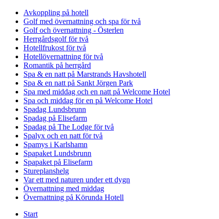
Avkoppling på hotell
Golf med övernattning och spa för två
Golf och övernattning - Österlen
Herrgårdsgolf för två
Hotellfrukost för två
Hotellövernattning för två
Romantik på herrgård
Spa & en natt på Marstrands Havshotell
Spa & en natt på Sankt Jörgen Park
Spa med middag och en natt på Welcome Hotel
Spa och middag för en på Welcome Hotel
Spadag Lundsbrunn
Spadag på Elisefarm
Spadag på The Lodge för två
Spalyx och en natt för två
Spamys i Karlshamn
Spapaket Lundsbrunn
Spapaket på Elisefarm
Stureplanshelg
Var ett med naturen under ett dygn
Övernattning med middag
Övernattning på Körunda Hotell
Start