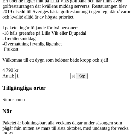
Ert boende ligger mitt på Lilla Viks golfbana och här finns även
golfrestaurangen där kvällens middag serveras. Restaurangen blev
2019 utsedd till Sveriges bästa golfrestaurang i egen regi där råvaror
och kvalité alltid är av högsta prioritet.
I paketet ingår följande för två personer:
-18 håls greenfee på Lilla Vik eller Djupadal
-Trerättersmiddag
-Övernattning i rymlig lägenhet
-Frukost
Välkomna till ett dygn som belönar både kropp och själ!
4 790 kr
Antal:
st
Tillgängliga orter
Simrishamn
När
Paketet är bokningsbart alla veckans dagar under säsongen som
pågår från mitten av mars till sista oktober, med undantag för vecka
28-32.