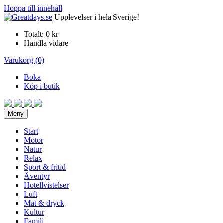
Hoppa till innehåll
Upplevelser i hela Sverige!
Totalt:
0 kr
Handla vidare
Varukorg (0)
Boka
Köp i butik
Meny
Start
Motor
Natur
Relax
Sport & fritid
Äventyr
Hotellvistelser
Luft
Mat & dryck
Kultur
Familj