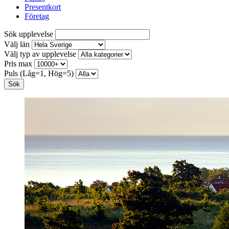
Presentkort
Företag
Sök upplevelse
Välj län
Välj typ av upplevelse
Pris max
Puls (Låg=1, Hög=5)