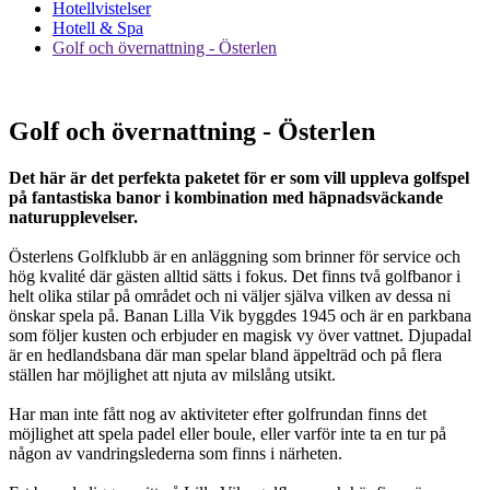
Hotellvistelser
Hotell & Spa
Golf och övernattning - Österlen
Golf och övernattning - Österlen
Det här är det perfekta paketet för er som vill uppleva golfspel
på fantastiska banor i kombination med häpnadsväckande
naturupplevelser.
Österlens Golfklubb är en anläggning som brinner för service och
hög kvalité där gästen alltid sätts i fokus. Det finns två golfbanor i
helt olika stilar på området och ni väljer själva vilken av dessa ni
önskar spela på. Banan Lilla Vik byggdes 1945 och är en parkbana
som följer kusten och erbjuder en magisk vy över vattnet. Djupadal
är en hedlandsbana där man spelar bland äppelträd och på flera
ställen har möjlighet att njuta av milslång utsikt.
Har man inte fått nog av aktiviteter efter golfrundan finns det
möjlighet att spela padel eller boule, eller varför inte ta en tur på
någon av vandringslederna som finns i närheten.