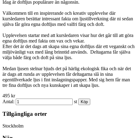
Idag är doftljus populärare än någonsin.
Välkommen till en inspirerande och kreativ upplevelse där
kursledaren berättar intressant fakta om ljustillverkning där ni sedan
själva får göra egna doftljus med valfri färg och doft.
Upplevelsen startar med att kursledaren visar hur det går till att göra
egna doftljus med fakta om vax och vekar.
Efter det är det dags att skapa sina egna doftljus där ett veganskt och
miljövänligt vax med lång brinntid används. Deltagarna får själva
välja både färg och doft på sina ljus.
Medan ljusen stelnar bjuds det på härlig ekologisk fika och när det
är dags att runda av upplevelsen får deltagarna slå in sina
egentillverkade ljus i fint inslagningspapper. Med sig hem får man
tre fina doftljus och nya kunskaper i att skapa ljus.
495 kr
Antal:
st
Tillgängliga orter
Stockholm
När