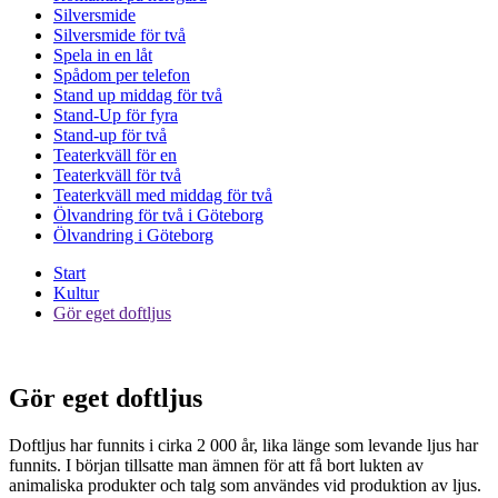
Silversmide
Silversmide för två
Spela in en låt
Spådom per telefon
Stand up middag för två
Stand-Up för fyra
Stand-up för två
Teaterkväll för en
Teaterkväll för två
Teaterkväll med middag för två
Ölvandring för två i Göteborg
Ölvandring i Göteborg
Start
Kultur
Gör eget doftljus
Gör eget doftljus
Doftljus har funnits i cirka 2 000 år, lika länge som levande ljus har
funnits. I början tillsatte man ämnen för att få bort lukten av
animaliska produkter och talg som användes vid produktion av ljus.