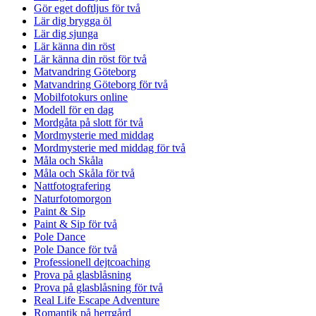
Gör eget doftljus för två
Lär dig brygga öl
Lär dig sjunga
Lär känna din röst
Lär känna din röst för två
Matvandring Göteborg
Matvandring Göteborg för två
Mobilfotokurs online
Modell för en dag
Mordgåta på slott för två
Mordmysterie med middag
Mordmysterie med middag för två
Måla och Skåla
Måla och Skåla för två
Nattfotografering
Naturfotomorgon
Paint & Sip
Paint & Sip för två
Pole Dance
Pole Dance för två
Professionell dejtcoaching
Prova på glasblåsning
Prova på glasblåsning för två
Real Life Escape Adventure
Romantik på herrgård