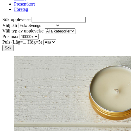
Presentkort
Företag
Sök upplevelse
Välj län
Välj typ av upplevelse
Pris max
Puls (Låg=1, Hög=5)