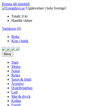
Hoppa till innehåll
Upplevelser i hela Sverige!
Totalt:
0 kr
Handla vidare
Varukorg (0)
Boka
Köp i butik
Meny
Start
Motor
Natur
Relax
Sport & fritid
Äventyr
Hotellvistelser
Luft
Mat & dryck
Kultur
Familj