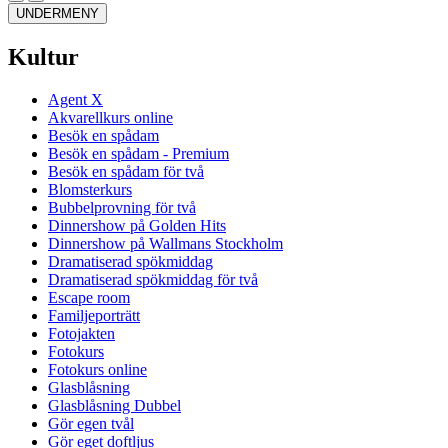
UNDERMENY
Kultur
Agent X
Akvarellkurs online
Besök en spådam
Besök en spådam - Premium
Besök en spådam för två
Blomsterkurs
Bubbelprovning för två
Dinnershow på Golden Hits
Dinnershow på Wallmans Stockholm
Dramatiserad spökmiddag
Dramatiserad spökmiddag för två
Escape room
Familjeporträtt
Fotojakten
Fotokurs
Fotokurs online
Glasblåsning
Glasblåsning Dubbel
Gör egen tvål
Gör eget doftljus