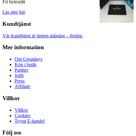
Fri bytesrätt
Läs mer här
Kundtjänst
Vår kundtjänst är öppen måndag – fredag.
Mer information
Om Greatdays
Köp i butik
Partner
Jobb
Press
Affiliate
Villkor
Villkor
Cookies
Trygg E-handel
Följ oss