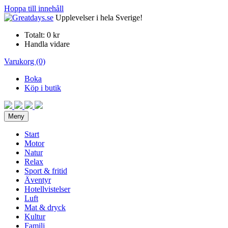
Hoppa till innehåll
Upplevelser i hela Sverige!
Totalt:
0 kr
Handla vidare
Varukorg (0)
Boka
Köp i butik
Meny
Start
Motor
Natur
Relax
Sport & fritid
Äventyr
Hotellvistelser
Luft
Mat & dryck
Kultur
Familj