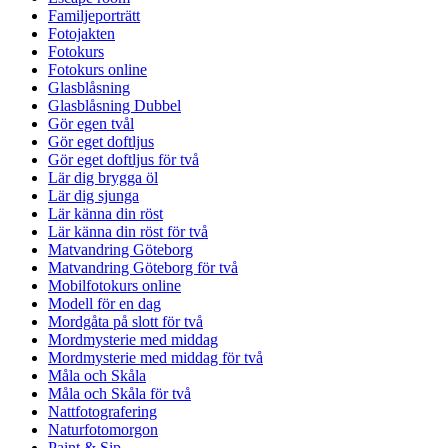
Familjeporträtt
Fotojakten
Fotokurs
Fotokurs online
Glasblåsning
Glasblåsning Dubbel
Gör egen tvål
Gör eget doftljus
Gör eget doftljus för två
Lär dig brygga öl
Lär dig sjunga
Lär känna din röst
Lär känna din röst för två
Matvandring Göteborg
Matvandring Göteborg för två
Mobilfotokurs online
Modell för en dag
Mordgåta på slott för två
Mordmysterie med middag
Mordmysterie med middag för två
Måla och Skåla
Måla och Skåla för två
Nattfotografering
Naturfotomorgon
Paint & Sip