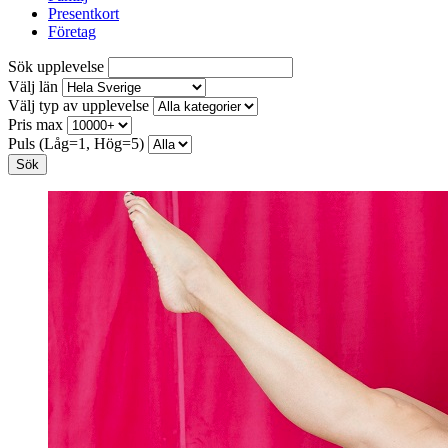
Presentkort
Företag
Sök upplevelse
Välj län
Välj typ av upplevelse
Pris max
Puls (Låg=1, Hög=5)