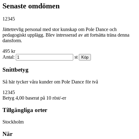
Senaste omdömen
1
2
3
4
5
Jättetrevlig personal med stor kunskap om Pole Dance och
pedagogiskt upplägg. Blev intresserad av att fortsätta träna denna
dansform.
495 kr
Antal:
st
Snittbetyg
Så här tycker våra kunder om Pole Dance för två
1
2
3
4
5
Betyg 4,00 baserat på 10 röst/-er
Tillgängliga orter
Stockholm
När