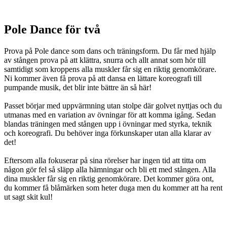
Pole Dance för två
Prova på Pole dance som dans och träningsform. Du får med hjälp
av stången prova på att klättra, snurra och allt annat som hör till
samtidigt som kroppens alla muskler får sig en riktig genomkörare.
Ni kommer även få prova på att dansa en lättare koreografi till
pumpande musik, det blir inte bättre än så här!
Passet börjar med uppvärmning utan stolpe där golvet nyttjas och du
utmanas med en variation av övningar för att komma igång. Sedan
blandas träningen med stången upp i övningar med styrka, teknik
och koreografi. Du behöver inga förkunskaper utan alla klarar av
det!
Eftersom alla fokuserar på sina rörelser har ingen tid att titta om
någon gör fel så släpp alla hämningar och bli ett med stången. Alla
dina muskler får sig en riktig genomkörare. Det kommer göra ont,
du kommer få blåmärken som heter duga men du kommer att ha rent
ut sagt skit kul!