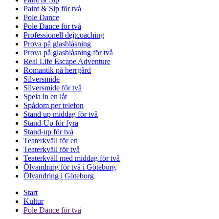
Paint & Sip för två
Pole Dance
Pole Dance för två
Professionell dejtcoaching
Prova på glasblåsning
Prova på glasblåsning för två
Real Life Escape Adventure
Romantik på herrgård
Silversmide
Silversmide för två
Spela in en låt
Spådom per telefon
Stand up middag för två
Stand-Up för fyra
Stand-up för två
Teaterkväll för en
Teaterkväll för två
Teaterkväll med middag för två
Ölvandring för två i Göteborg
Ölvandring i Göteborg
Start
Kultur
Pole Dance för två