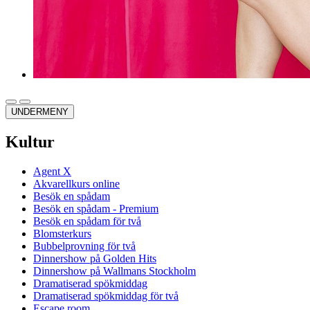
UNDERMENY
Kultur
Agent X
Akvarellkurs online
Besök en spådam
Besök en spådam - Premium
Besök en spådam för två
Blomsterkurs
Bubbelprovning för två
Dinnershow på Golden Hits
Dinnershow på Wallmans Stockholm
Dramatiserad spökmiddag
Dramatiserad spökmiddag för två
Escape room