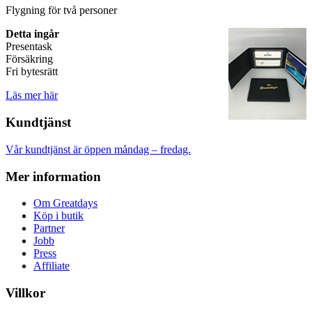
Flygning för två personer
Detta ingår
Presentask
Försäkring
Fri bytesrätt
Läs mer här
Kundtjänst
Vår kundtjänst är öppen måndag – fredag.
Mer information
Om Greatdays
Köp i butik
Partner
Jobb
Press
Affiliate
Villkor