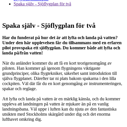
Spaka själv - Sjöflygplan för två
Spaka själv - Sjöflygplan för två
Har du funderat på hur det är att lyfta och landa på vatten?
Under den här upplevelsen får du tillsammans med en erfaren
pilot provspaka ett sjöflygplan. Du kommer både att lyfta och
landa på/från vatten!
När du anländer kommer du att få en kort teorigenomgång av
piloten. Han kommer gå igenom flygningens viktigaste
grundprinciper, olika flygtekniker, säkerhet samt introduktion till
själva flygplanet. Därefter tar ni plats bakom spakarna i den lilla
cockpiten. Väl där får du en kort genomgång av instrumenteringen,
spakar och reglage.
Att lyfta och landa på vatten är en märklig känsla, och du kommer
uppleva att landningen på vatten är mjukare än på en vanlig
landningsbana. Väl uppe i luften kan du njuta av den fantastiska
utsikten med Stockholms skärgård under dig och det enorma
lufthavet omkring dig.