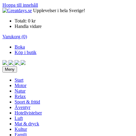
Hoppa till innehåll
Upplevelser i hela Sverige!
Totalt:
0 kr
Handla vidare
Varukorg (0)
Boka
Köp i butik
Meny
Start
Motor
Natur
Relax
Sport & fritid
Äventyr
Hotellvistelser
Luft
Mat & dryck
Kultur
Familj