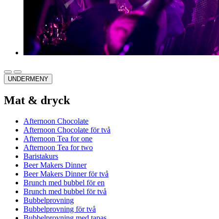
UNDERMENY
Mat & dryck
Afternoon Chocolate
Afternoon Chocolate för två
Afternoon Tea for one
Afternoon Tea for two
Baristakurs
Beer Makers Dinner
Beer Makers Dinner för två
Brunch med bubbel för en
Brunch med bubbel för två
Bubbelprovning
Bubbelprovning för två
Bubbelprovning med tapas