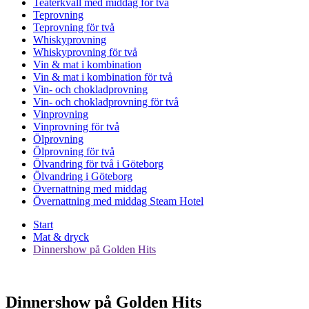
Teaterkväll med middag för två
Teprovning
Teprovning för två
Whiskyprovning
Whiskyprovning för två
Vin & mat i kombination
Vin & mat i kombination för två
Vin- och chokladprovning
Vin- och chokladprovning för två
Vinprovning
Vinprovning för två
Ölprovning
Ölprovning för två
Ölvandring för två i Göteborg
Ölvandring i Göteborg
Övernattning med middag
Övernattning med middag Steam Hotel
Start
Mat & dryck
Dinnershow på Golden Hits
Dinnershow på Golden Hits