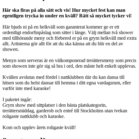
Här ska firas på alla sätt och vis! Hur mycket fest kan man
egentligen trycka in under en kväll? Rätt så mycket tycker vi!
Här bjuds ni på en helkväll som garanterat kommer ge er ett
ordentligt endorfinpåslag som sitter i länge. Välj mellan två shower
med tillhörande meny och förbered er på en grym helkväll med extra
allt. Artisterna gör allt för att du ska känna att du blir en del av
showen.
Menyn som serveras är en välkomponerad trerättersmeny som precis
som showen inte gör sig så bra i ord, den måste helt enkelt upplevas.
Kvällen avslutas med fördel i nattklubben där du kan dansa till
hitsen som du helst dansar till hemma i ditt egna vardagsrum, eller
varför inte med karaoke!
I paketet ingår:
Grym show med sittplatser i den bästa platskategorin,
trerättersmiddag, garderob och entré till Stockholms utan tvekan
roligaste nattklubb och karaoke.
Kom och upplev årets roligaste kväll!