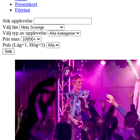
Presentkort
Företag
Sök upplevelse
Välj län
Välj typ av upplevelse
Pris max
Puls (Låg=1, Hög=5)