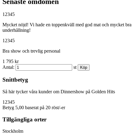
Senaste omdömen
1
2
3
4
5
Mycket nöjd! Vi hade en toppenkväll med god mat och mycket bra
underhållning!
1
2
3
4
5
Bra show och trevlig personal
1 795 kr
Antal:
st
Snittbetyg
Så här tycker våra kunder om Dinnershow på Golden Hits
1
2
3
4
5
Betyg 5,00 baserat på 20 röst/-er
Tillgängliga orter
Stockholm