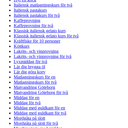
Italiensk matlagningskurs för två
Italiensk pastakurs
Italiensk pastakurs för två
Kaffeprovning
Kaffeprovning för två
Klassisk italiensk gelato kurs
Klassisk italiensk gelato kurs för två
Kräftfiske för 10 personer
Köttkurs
Lakrits- och vinprovning
Lakrits- och vinprovning för två
Lyxmiddag för två
Lär dig brygga öl
Lär dig göra korv
Matlagningskurs för en
Matlagningskurs för två
Matvandring Göteborg
Matvandring Göteborg för två
Middag för en
Middag för två
Middag med guldkant för en
Middag med guldkant för två
Mordgåta på slott
Mordgåta på slott för två