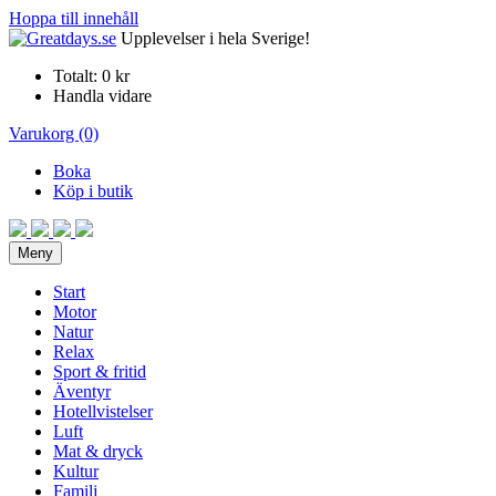
Hoppa till innehåll
Upplevelser i hela Sverige!
Totalt:
0 kr
Handla vidare
Varukorg (0)
Boka
Köp i butik
Meny
Start
Motor
Natur
Relax
Sport & fritid
Äventyr
Hotellvistelser
Luft
Mat & dryck
Kultur
Familj