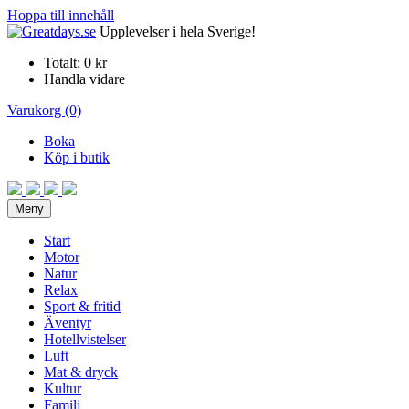
Hoppa till innehåll
Upplevelser i hela Sverige!
Totalt:
0 kr
Handla vidare
Varukorg (0)
Boka
Köp i butik
Meny
Start
Motor
Natur
Relax
Sport & fritid
Äventyr
Hotellvistelser
Luft
Mat & dryck
Kultur
Familj