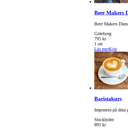
Beer Makers 
Beer Makers Dinne
Göteborg
795 kr
1 ort
Läs mer
Köp
Baristakurs
Imponera på dina g
Stockholm
895 kr