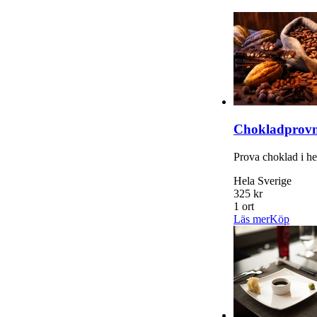
Chokladprovn
Prova choklad i h
Hela Sverige
325 kr
1 ort
Läs mer
Köp