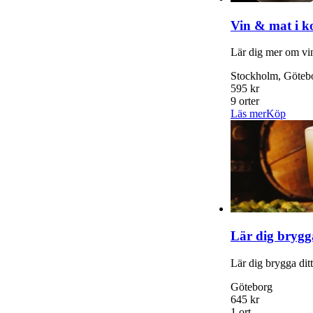
Vin & mat i k
Lär dig mer om vi
Stockholm, Götebo
595 kr
9 orter
Läs mer
Köp
Lär dig brygg
Lär dig brygga ditt
Göteborg
645 kr
1 ort