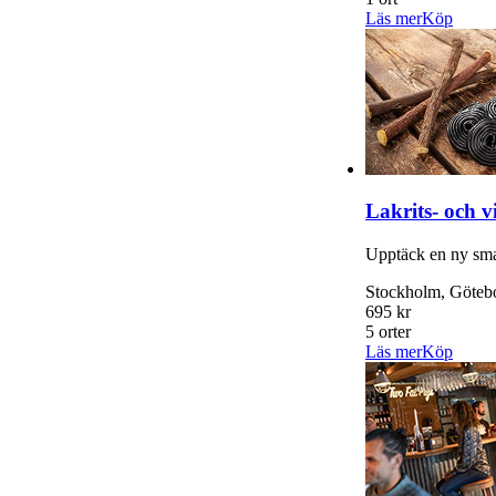
Läs mer
Köp
Lakrits- och 
Upptäck en ny sm
Stockholm, Götebo
695 kr
5 orter
Läs mer
Köp