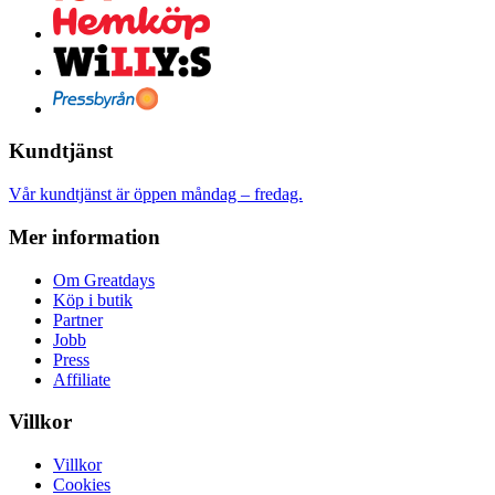
Kundtjänst
Vår kundtjänst är öppen måndag – fredag.
Mer information
Om Greatdays
Köp i butik
Partner
Jobb
Press
Affiliate
Villkor
Villkor
Cookies