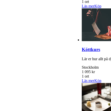
1 ort
Läs mer
Köp
Köttkurs
Lär er hur allt på 
Stockholm
1 095 kr
1 ort
Läs mer
Köp