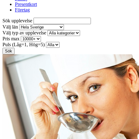
Presentkort
Företag
Sök upplevelse
Välj län
Välj typ av upplevelse
Pris max
Puls (Låg=1, Hög=5)