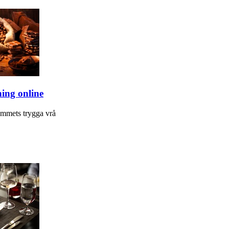
ing online
emmets trygga vrå