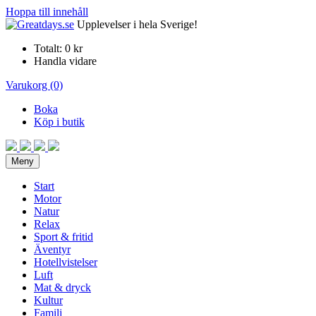
Hoppa till innehåll
Upplevelser i hela Sverige!
Totalt:
0 kr
Handla vidare
Varukorg (0)
Boka
Köp i butik
Meny
Start
Motor
Natur
Relax
Sport & fritid
Äventyr
Hotellvistelser
Luft
Mat & dryck
Kultur
Familj