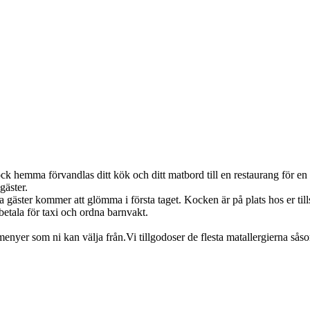
ck hemma förvandlas ditt kök och ditt matbord till en restaurang för en
 gäster.
ster kommer att glömma i första taget. Kocken är på plats hos er tills 
. betala för taxi och ordna barnvakt.
yer som ni kan välja från.Vi tillgodoser de flesta matallergierna såsom v