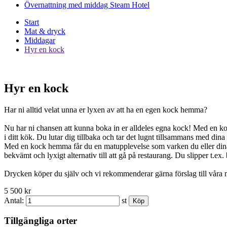
Övernattning med middag Steam Hotel
Start
Mat & dryck
Middagar
Hyr en kock
Hyr en kock
Har ni alltid velat unna er lyxen av att ha en egen kock hemma?
Nu har ni chansen att kunna boka in er alldeles egna kock! Med en ko
i ditt kök. Du lutar dig tillbaka och tar det lugnt tillsammans med dina
Med en kock hemma får du en matupplevelse som varken du eller dina gä
bekvämt och lyxigt alternativ till att gå på restaurang. Du slipper t.ex
Drycken köper du själv och vi rekommenderar gärna förslag till våra men
5 500 kr
Antal:
st
Tillgängliga orter