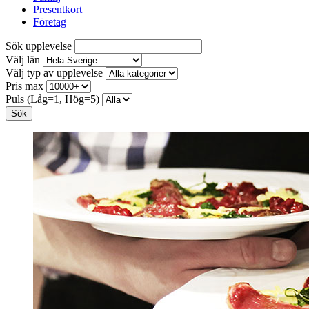
Presentkort
Företag
Sök upplevelse
Välj län
Välj typ av upplevelse
Pris max
Puls (Låg=1, Hög=5)