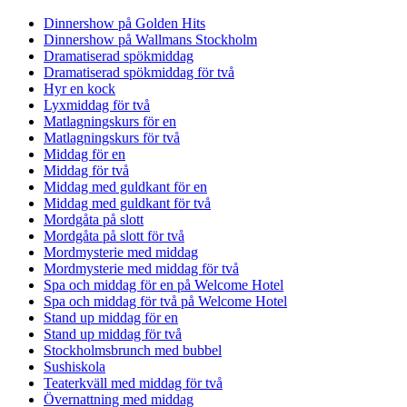
Dinnershow på Golden Hits
Dinnershow på Wallmans Stockholm
Dramatiserad spökmiddag
Dramatiserad spökmiddag för två
Hyr en kock
Lyxmiddag för två
Matlagningskurs för en
Matlagningskurs för två
Middag för en
Middag för två
Middag med guldkant för en
Middag med guldkant för två
Mordgåta på slott
Mordgåta på slott för två
Mordmysterie med middag
Mordmysterie med middag för två
Spa och middag för en på Welcome Hotel
Spa och middag för två på Welcome Hotel
Stand up middag för en
Stand up middag för två
Stockholmsbrunch med bubbel
Sushiskola
Teaterkväll med middag för två
Övernattning med middag