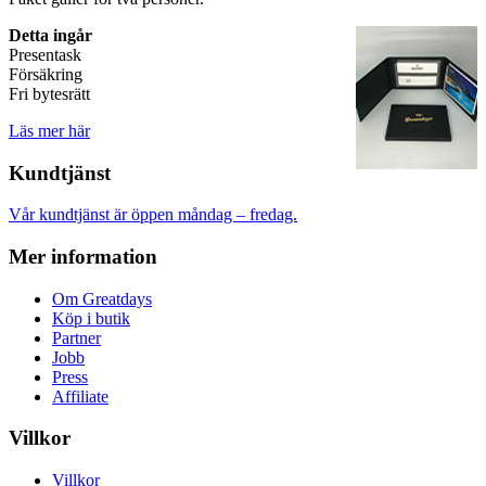
Detta ingår
Presentask
Försäkring
Fri bytesrätt
Läs mer här
Kundtjänst
Vår kundtjänst är öppen måndag – fredag.
Mer information
Om Greatdays
Köp i butik
Partner
Jobb
Press
Affiliate
Villkor
Villkor