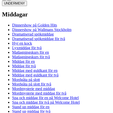
UNDERMENY
Middagar
Dinnershow på Golden Hits
Dinnershow på Wallmans Stockholm
Dramatiserad spökmiddag
Dramatiserad spökmiddag för två
Hyr en kock
Lyxmiddag för två
Matlagningskurs för en
Matlagningskurs för två
Middag för en
Middag för två
Middag med guldkant för en
Middag med guldkant för två
Mordgåta på slott
Mordgåta på slott för två
Mordmysterie med middag
Mordmysterie med middag för två
Spa och middag för en på Welcome Hotel
Spa och middag för två på Welcome Hotel
Stand up middag för en
Stand up middag för två