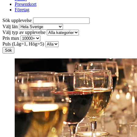
Presentkort
Företag
Sök upplevelse
Välj län
Välj typ av upplevelse
Pris max
Puls (Låg=1, Hög=5)