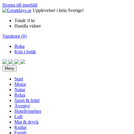
Hoppa till innehåll
Upplevelser i hela Sverige!
Totalt:
0 kr
Handla vidare
Varukorg (0)
Boka
Köp i butik
Meny
Start
Motor
Natur
Relax
Sport & fritid
Äventyr
Hotellvistelser
Luft
Mat & dryck
Kultur
Familj