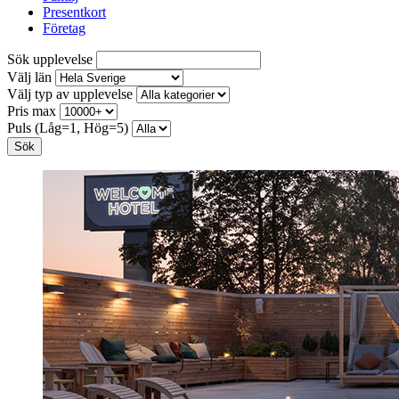
Presentkort
Företag
Sök upplevelse
Välj län
Välj typ av upplevelse
Pris max
Puls (Låg=1, Hög=5)