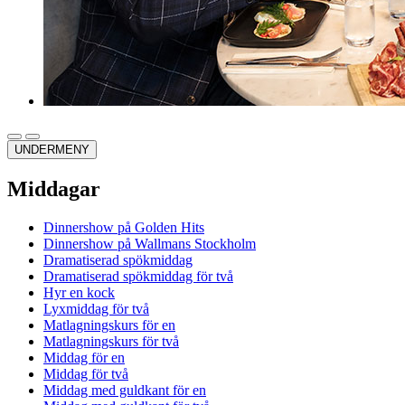
UNDERMENY
Middagar
Dinnershow på Golden Hits
Dinnershow på Wallmans Stockholm
Dramatiserad spökmiddag
Dramatiserad spökmiddag för två
Hyr en kock
Lyxmiddag för två
Matlagningskurs för en
Matlagningskurs för två
Middag för en
Middag för två
Middag med guldkant för en