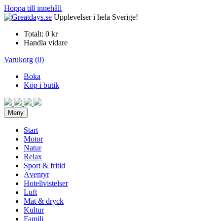
Hoppa till innehåll
Upplevelser i hela Sverige!
Totalt:
0 kr
Handla vidare
Varukorg (0)
Boka
Köp i butik
Meny
Start
Motor
Natur
Relax
Sport & fritid
Äventyr
Hotellvistelser
Luft
Mat & dryck
Kultur
Familj