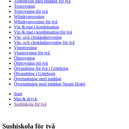
Teaterkväll med middag för två
Teprovning
Teprovning för två
Whiskyprovning
Whiskyprovning för två
Vin & mat i kombination
Vin & mat i kombination för två
Vin- och chokladprovning
Vin- och chokladprovning för två
Vinprovning
Vinprovning för två
Ölprovning
Ölprovning för två
Ölvandring för två i Göteborg
Ölvandring i Göteborg
Övernattning med middag
Övernattning med middag Steam Hotel
Start
Mat & dryck
Sushiskola för två
Sushiskola för två