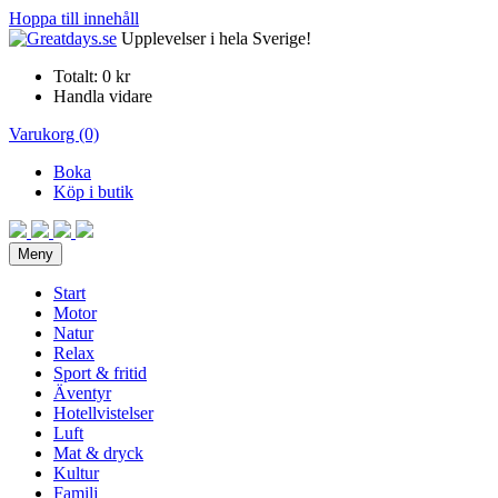
Hoppa till innehåll
Upplevelser i hela Sverige!
Totalt:
0 kr
Handla vidare
Varukorg (0)
Boka
Köp i butik
Meny
Start
Motor
Natur
Relax
Sport & fritid
Äventyr
Hotellvistelser
Luft
Mat & dryck
Kultur
Familj