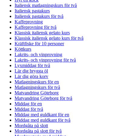
Italiensk matlagningskurs för två
Italiensk pastakurs
Italiensk pastakurs för två
Kaffeprovning
Kaffeprovning för två
Klassisk italiensk gelato kurs
Klassisk italiensk gelato kurs för två
Kräftfiske för 10 personer
Köttkurs
Lakrits- och vinprovning
Lakrits- och vinprovning för två
Lyxmiddag för två
Lär dig brygga öl
Lär dig göra korv
Matlagningskurs för en
Matlagningskurs för två
Matvandring Göteborg
Matvandring Göteborg för två
Middag för en
Middag för två
Middag med guldkant för en
Middag med guldkant för två
Mordgåta på slott
Mordgåta på slott för två