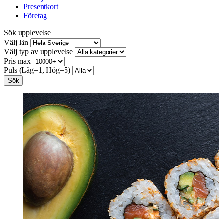
Presentkort
Företag
Sök upplevelse
Välj län
Välj typ av upplevelse
Pris max
Puls (Låg=1, Hög=5)