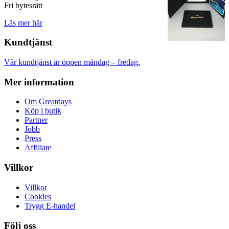
Fri bytesrätt
Läs mer här
Kundtjänst
Vår kundtjänst är öppen måndag – fredag.
Mer information
Om Greatdays
Köp i butik
Partner
Jobb
Press
Affiliate
Villkor
Villkor
Cookies
Trygg E-handel
Följ oss