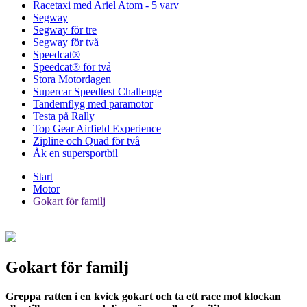
Racetaxi med Ariel Atom - 5 varv
Segway
Segway för tre
Segway för två
Speedcat®
Speedcat® för två
Stora Motordagen
Supercar Speedtest Challenge
Tandemflyg med paramotor
Testa på Rally
Top Gear Airfield Experience
Zipline och Quad för två
Åk en supersportbil
Start
Motor
Gokart för familj
Gokart för familj
Greppa ratten i en kvick gokart och ta ett race mot klockan