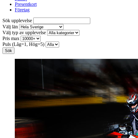
Presentkort
Företag
Sök upplevelse
Välj län
Välj typ av upplevelse
Pris max
Puls (Låg=1, Hög=5)