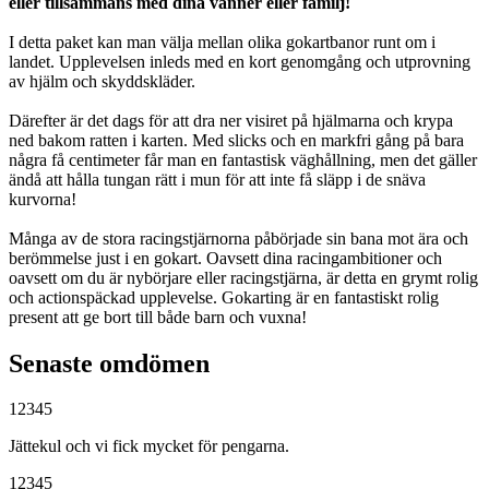
eller tillsammans med dina vänner eller familj!
I detta paket kan man välja mellan olika gokartbanor runt om i
landet. Upplevelsen inleds med en kort genomgång och utprovning
av hjälm och skyddskläder.
Därefter är det dags för att dra ner visiret på hjälmarna och krypa
ned bakom ratten i karten. Med slicks och en markfri gång på bara
några få centimeter får man en fantastisk väghållning, men det gäller
ändå att hålla tungan rätt i mun för att inte få släpp i de snäva
kurvorna!
Många av de stora racingstjärnorna påbörjade sin bana mot ära och
berömmelse just i en gokart. Oavsett dina racingambitioner och
oavsett om du är nybörjare eller racingstjärna, är detta en grymt rolig
och actionspäckad upplevelse. Gokarting är en fantastiskt rolig
present att ge bort till både barn och vuxna!
Senaste omdömen
1
2
3
4
5
Jättekul och vi fick mycket för pengarna.
1
2
3
4
5