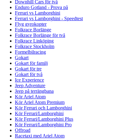
Downhill Cars för två
Enduro Gotland - Prova på
Ferrari vs Lamborghini
Ferrari vs Lamborghini - Speedtest
Flyg gyrokopter
Folkrace Borlänge
Folkrace Borlänge för två
Folkrace Linköping
Folkrace Stockholm
Formelbilracing
Gokart
Gokart för familj
Gokart för tre
Gokart för två
Ice Experience
Jeep Adventure
Jeep på terrängbana
Kör Ariel Atom
Kör Ariel Atom Premium
Kör Ferrari och Lamborghini
Kör Ferrari/Lamborghini
Kör Ferrari/Lamborghini Plus
Kör Ferrari/Lamborghini Pro
Offroad
Racetaxi med Ariel Atom