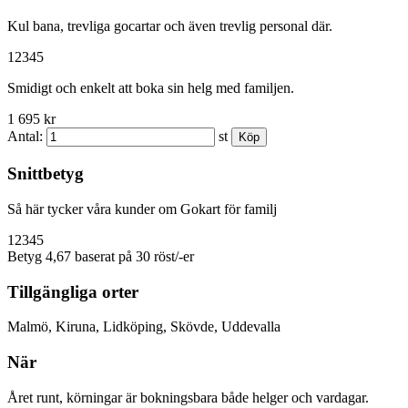
Kul bana, trevliga gocartar och även trevlig personal där.
1
2
3
4
5
Smidigt och enkelt att boka sin helg med familjen.
1 695 kr
Antal:
st
Snittbetyg
Så här tycker våra kunder om Gokart för familj
1
2
3
4
5
Betyg 4,67 baserat på 30 röst/-er
Tillgängliga orter
Malmö, Kiruna, Lidköping, Skövde, Uddevalla
När
Året runt, körningar är bokningsbara både helger och vardagar.