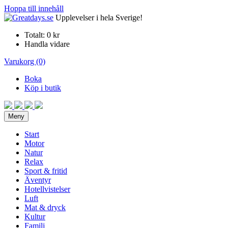
Hoppa till innehåll
Upplevelser i hela Sverige!
Totalt:
0 kr
Handla vidare
Varukorg (0)
Boka
Köp i butik
Meny
Start
Motor
Natur
Relax
Sport & fritid
Äventyr
Hotellvistelser
Luft
Mat & dryck
Kultur
Familj