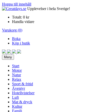
Hoppa till innehåll
Upplevelser i hela Sverige!
Totalt:
0 kr
Handla vidare
Varukorg (0)
Boka
Köp i butik
Meny
Start
Motor
Natur
Relax
Sport & fritid
Äventyr
Hotellvistelser
Luft
Mat & dryck
Kultur
Familj