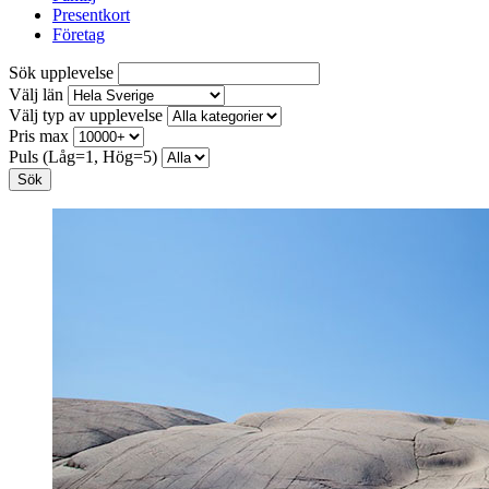
Presentkort
Företag
Sök upplevelse
Välj län
Välj typ av upplevelse
Pris max
Puls (Låg=1, Hög=5)