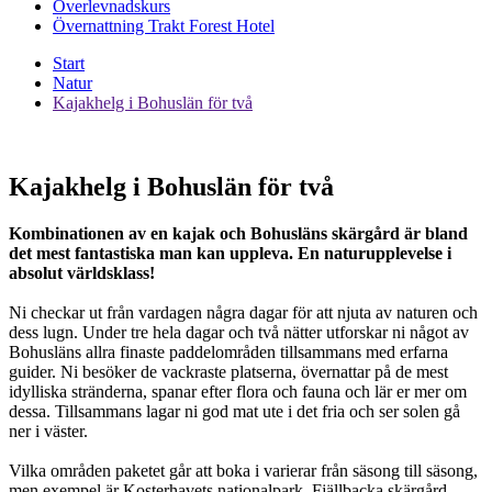
Överlevnadskurs
Övernattning Trakt Forest Hotel
Start
Natur
Kajakhelg i Bohuslän för två
Kajakhelg i Bohuslän för två
Kombinationen av en kajak och Bohusläns skärgård är bland
det mest fantastiska man kan uppleva. En naturupplevelse i
absolut världsklass!
Ni checkar ut från vardagen några dagar för att njuta av naturen och
dess lugn. Under tre hela dagar och två nätter utforskar ni något av
Bohusläns allra finaste paddelområden tillsammans med erfarna
guider. Ni besöker de vackraste platserna, övernattar på de mest
idylliska stränderna, spanar efter flora och fauna och lär er mer om
dessa. Tillsammans lagar ni god mat ute i det fria och ser solen gå
ner i väster.
Vilka områden paketet går att boka i varierar från säsong till säsong,
men exempel är Kosterhavets nationalpark, Fjällbacka skärgård,