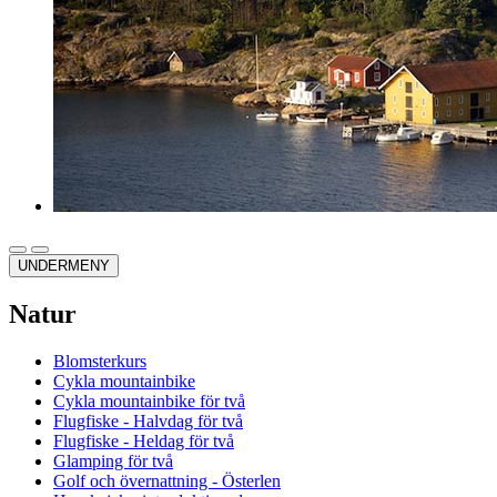
UNDERMENY
Natur
Blomsterkurs
Cykla mountainbike
Cykla mountainbike för två
Flugfiske - Halvdag för två
Flugfiske - Heldag för två
Glamping för två
Golf och övernattning - Österlen