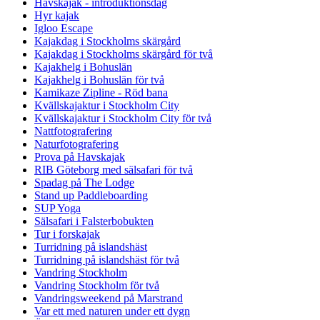
Havskajak - introduktionsdag
Hyr kajak
Igloo Escape
Kajakdag i Stockholms skärgård
Kajakdag i Stockholms skärgård för två
Kajakhelg i Bohuslän
Kajakhelg i Bohuslän för två
Kamikaze Zipline - Röd bana
Kvällskajaktur i Stockholm City
Kvällskajaktur i Stockholm City för två
Nattfotografering
Naturfotografering
Prova på Havskajak
RIB Göteborg med sälsafari för två
Spadag på The Lodge
Stand up Paddleboarding
SUP Yoga
Sälsafari i Falsterbobukten
Tur i forskajak
Turridning på islandshäst
Turridning på islandshäst för två
Vandring Stockholm
Vandring Stockholm för två
Vandringsweekend på Marstrand
Var ett med naturen under ett dygn