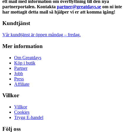
ett mail med information om överflyttning till den nya
partnerportalen. Kontakta
partner@greatdays.se
om ni inte
har mottagit detta mail så hjälper vi er att komma igång!
Kundtjänst
Vår kundtjänst är öppen måndag – fredag.
Mer information
Om Greatdays
Köp i butik
Partner
Jobb
Press
Affiliate
Villkor
Villkor
Cookies
Trygg E-handel
Följ oss