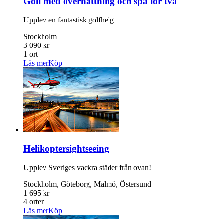
Golf med övernattning och spa för två
Upplev en fantastisk golfhelg
Stockholm
3 090 kr
1 ort
Läs mer
Köp
Helikoptersightseeing
Upplev Sveriges vackra städer från ovan!
Stockholm, Göteborg, Malmö, Östersund
1 695 kr
4 orter
Läs mer
Köp