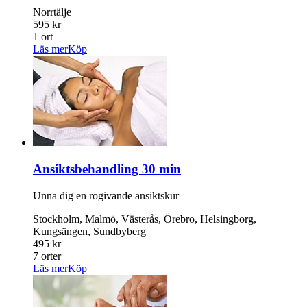
Norrtälje
595 kr
1 ort
Läs mer
Köp
Ansiktsbehandling 30 min
Unna dig en rogivande ansiktskur
Stockholm, Malmö, Västerås, Örebro, Helsingborg,
Kungsängen, Sundbyberg
495 kr
7 orter
Läs mer
Köp