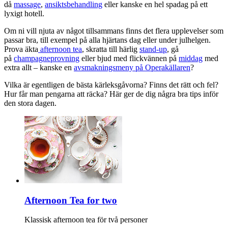
då
massage
,
ansiktsbehandling
eller kanske en hel spadag på ett
lyxigt hotell.
Om ni vill njuta av något tillsammans finns det flera upplevelser som
passar bra, till exempel på alla hjärtans dag eller under julhelgen.
Prova äkta
afternoon tea
, skratta till härlig
stand-up
, gå
på
champagneprovning
eller bjud med flickvännen på
middag
med
extra allt – kanske en
avsmakningsmeny på Operakällaren
?
Vilka är egentligen de bästa kärleksgåvorna? Finns det rätt och fel?
Hur får man pengarna att räcka? Här ger de dig några bra tips inför
den stora dagen.
Afternoon Tea for two
Klassisk afternoon tea för två personer