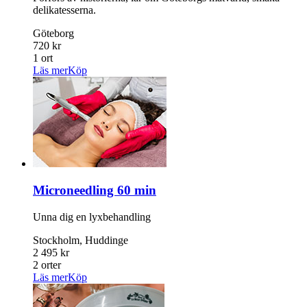
delikatesserna.
Göteborg
720 kr
1 ort
Läs mer
Köp
Microneedling 60 min
Unna dig en lyxbehandling
Stockholm, Huddinge
2 495 kr
2 orter
Läs mer
Köp