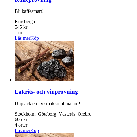
Bli kaffesmart!
Korsberga
545 kr
1 ort
Läs mer
Köp
Lakrits- och vinprovning
Upptäck en ny smakkombination!
Stockholm, Göteborg, Västerås, Örebro
695 kr
4 orter
Läs mer
Köp