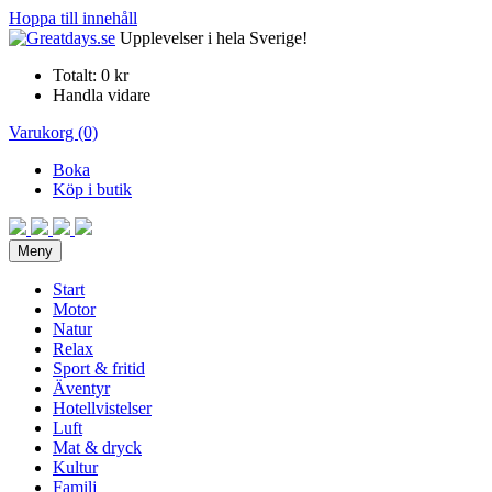
Hoppa till innehåll
Upplevelser i hela Sverige!
Totalt:
0 kr
Handla vidare
Varukorg (0)
Boka
Köp i butik
Meny
Start
Motor
Natur
Relax
Sport & fritid
Äventyr
Hotellvistelser
Luft
Mat & dryck
Kultur
Familj