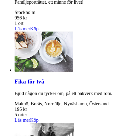
Familjeporträttet, ett minne för livet!
Stockholm
956 kr
1 ort
Läs mer
Köp
Fika för två
Bjud någon du tycker om, på ett bakverk med rom.
Malmö, Borås, Norrtälje, Nynäshamn, Östersund
195 kr
5 orter
Läs mer
Köp