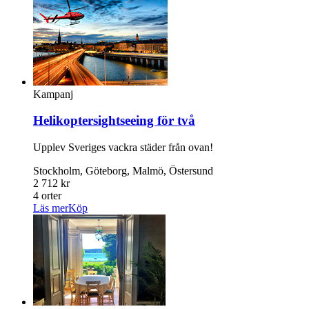
Kampanj
Helikoptersightseeing för två
Upplev Sveriges vackra städer från ovan!
Stockholm, Göteborg, Malmö, Östersund
2 712 kr
4 orter
Läs mer
Köp