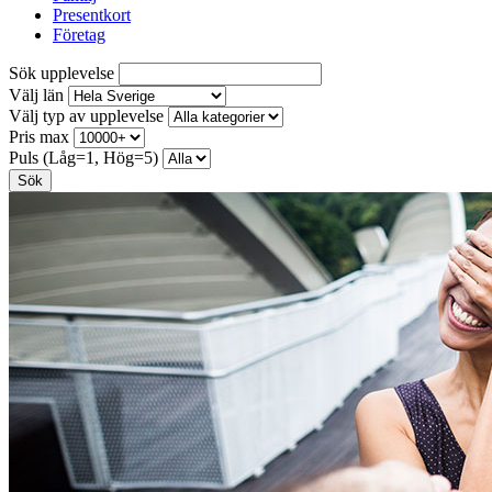
Presentkort
Företag
Sök upplevelse
Välj län
Välj typ av upplevelse
Pris max
Puls (Låg=1, Hög=5)