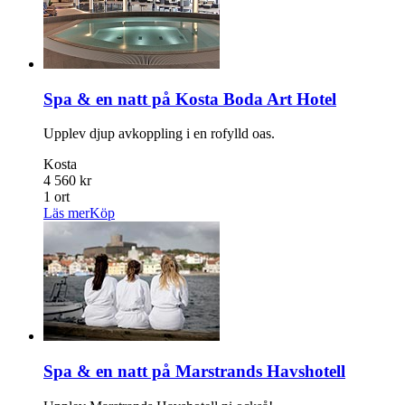
Spa & en natt på Kosta Boda Art Hotel
Upplev djup avkoppling i en rofylld oas.
Kosta
4 560 kr
1 ort
Läs mer
Köp
Spa & en natt på Marstrands Havshotell