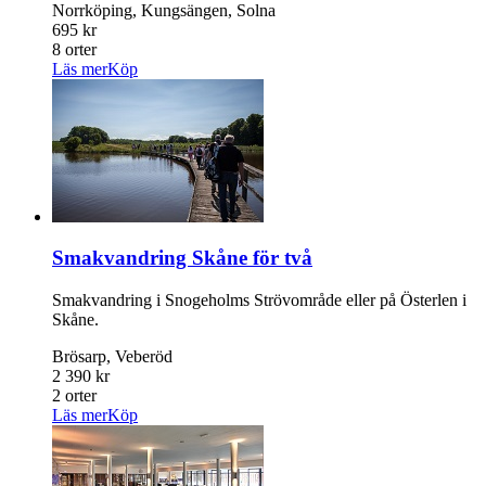
Norrköping, Kungsängen, Solna
695 kr
8 orter
Läs mer
Köp
Smakvandring Skåne för två
Smakvandring i Snogeholms Strövområde eller på Österlen i
Skåne.
Brösarp, Veberöd
2 390 kr
2 orter
Läs mer
Köp