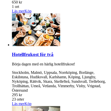
650 kr
1 ort
Läs mer
Köp
Hotellfrukost för två
Börja dagen med en härlig hotellfrukost!
Stockholm, Malmö, Uppsala, Norrköping, Borlänge,
Eskilstuna, Hudiksvall, Karlshamn, Köping, Ljungby,
Nyköping, Rättvik, Skara, Skellefteå, Sundsvall, Trelleborg,
Trollhättan, Umeå, Vetlanda, Vimmerby, Visby, Vrigstad,
Östersund
295 kr
23 orter
Läs mer
Köp