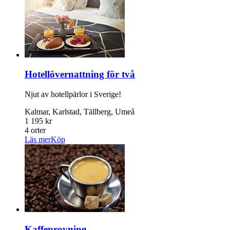
Hotellövernattning för två
Njut av hotellpärlor i Sverige!
Kalmar, Karlstad, Tällberg, Umeå
1 195 kr
4 orter
Läs mer
Köp
Kaffeprovning