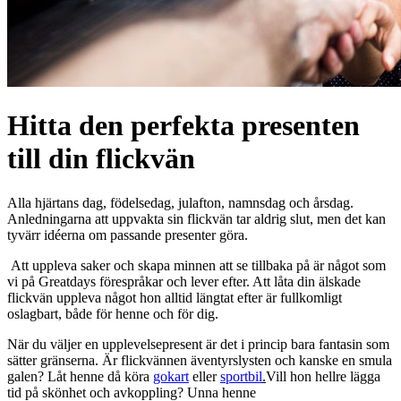
Hitta den perfekta presenten
till din flickvän
Alla hjärtans dag, födelsedag, julafton, namnsdag och årsdag.
Anledningarna att uppvakta sin flickvän tar aldrig slut, men det kan
tyvärr idéerna om passande presenter göra.
Att uppleva saker och skapa minnen att se tillbaka på är något som
vi på Greatdays förespråkar och lever efter. Att låta din älskade
flickvän uppleva något hon alltid längtat efter är fullkomligt
oslagbart, både för henne och för dig.
När du väljer en upplevelsepresent är det i princip bara fantasin som
sätter gränserna. Är flickvännen äventyrslysten och kanske en smula
galen? Låt henne då köra
gokart
eller
sportbil
.
Vill hon hellre lägga
tid på skönhet och avkoppling? Unna henne