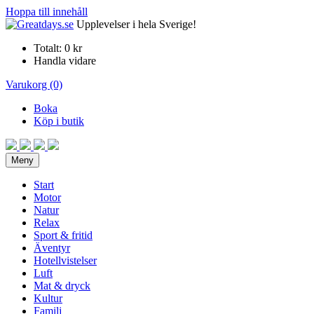
Hoppa till innehåll
Upplevelser i hela Sverige!
Totalt:
0 kr
Handla vidare
Varukorg (0)
Boka
Köp i butik
Meny
Start
Motor
Natur
Relax
Sport & fritid
Äventyr
Hotellvistelser
Luft
Mat & dryck
Kultur
Familj