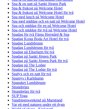
Spa & en natt på Sankt Jörgen Park
Spa & frukost på Welcome Hotel
Spa & frukost på Welcome Hotel för två
Spa med lunch på Welcome Hotel
Spa med middag och en natt på Welcome Hotel
Spa och middag för en på Welcome Hotel
Spa och middag för två på Welcome Hotel
Spadag för två Färna Herrgård & Spa
Spadag Kosta Boda Art Hotel för två
Spadag Lundsbrunn
Spadag Lundsbrunn för två
Spadag på Elisefarm för två
Spadag på Sankt Jörgen Park
Spadag på Sankt Jörgen Park för två
Spadag på The Lodge
Spadag på The Lodge för två
Spalyx och en natt för två
Spamys i Karlshamn
Spapaket Lundsbrunn
Strandrelax
Strandrelax för två
SUP Yoga
Vandringsweekend på Marstrand
Var ett med naturen under ett dygn
World of shape - Kickstart!