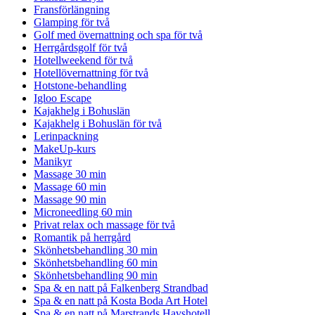
Fransförlängning
Glamping för två
Golf med övernattning och spa för två
Herrgårdsgolf för två
Hotellweekend för två
Hotellövernattning för två
Hotstone-behandling
Igloo Escape
Kajakhelg i Bohuslän
Kajakhelg i Bohuslän för två
Lerinpackning
MakeUp-kurs
Manikyr
Massage 30 min
Massage 60 min
Massage 90 min
Microneedling 60 min
Privat relax och massage för två
Romantik på herrgård
Skönhetsbehandling 30 min
Skönhetsbehandling 60 min
Skönhetsbehandling 90 min
Spa & en natt på Falkenberg Strandbad
Spa & en natt på Kosta Boda Art Hotel
Spa & en natt på Marstrands Havshotell