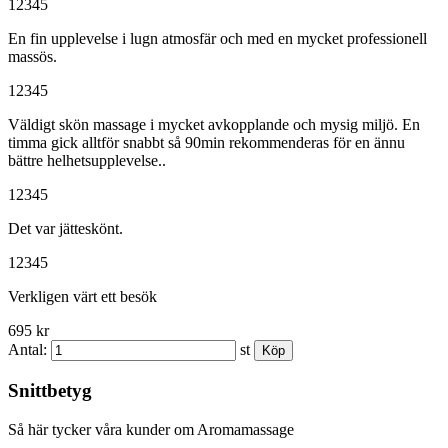
1
2
3
4
5
En fin upplevelse i lugn atmosfär och med en mycket professionell
massös.
1
2
3
4
5
Väldigt skön massage i mycket avkopplande och mysig miljö. En
timma gick alltför snabbt så 90min rekommenderas för en ännu
bättre helhetsupplevelse..
1
2
3
4
5
Det var jätteskönt.
1
2
3
4
5
Verkligen värt ett besök
695 kr
Antal:
st
Snittbetyg
Så här tycker våra kunder om Aromamassage