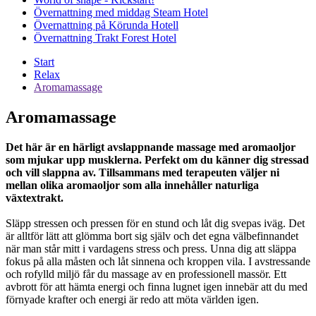
Övernattning med middag Steam Hotel
Övernattning på Körunda Hotell
Övernattning Trakt Forest Hotel
Start
Relax
Aromamassage
Aromamassage
Det här är en härligt avslappnande massage med aromaoljor
som mjukar upp musklerna. Perfekt om du känner dig stressad
och vill slappna av. Tillsammans med terapeuten väljer ni
mellan olika aromaoljor som alla innehåller naturliga
växtextrakt.
Släpp stressen och pressen för en stund och låt dig svepas iväg. Det
är alltför lätt att glömma bort sig själv och det egna välbefinnandet
när man står mitt i vardagens stress och press. Unna dig att släppa
fokus på alla måsten och låt sinnena och kroppen vila. I avstressande
och rofylld miljö får du massage av en professionell massör. Ett
avbrott för att hämta energi och finna lugnet igen innebär att du med
förnyade krafter och energi är redo att möta världen igen.