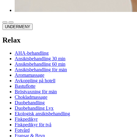
UNDERMENY
Relax
AHA-behandling
Ansiktsbehandling 30 min
Ansiktsbehandling 60 min
Ansiktsbehandling för män
Aromamassage
Avkoppling på hotell
Bastuflotte
Bröstvaxning för män
Chokladmassage
Duobehandling
Duobehandling Lyx
Ekologisk ansiktsbehandling
Fiskpedikyr
Fiskpedikyr för två
Fotvård
Fransar & Bryn