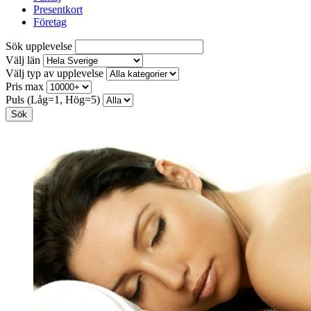
Presentkort
Företag
Sök upplevelse
Välj län
Välj typ av upplevelse
Pris max
Puls (Låg=1, Hög=5)