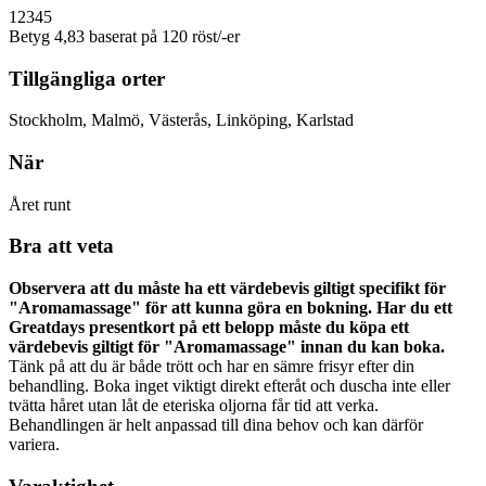
1
2
3
4
5
Betyg 4,83 baserat på 120 röst/-er
Tillgängliga orter
Stockholm, Malmö, Västerås, Linköping, Karlstad
När
Året runt
Bra att veta
Observera att du måste ha ett värdebevis giltigt specifikt för
"Aromamassage" för att kunna göra en bokning. Har du ett
Greatdays presentkort på ett belopp måste du köpa ett
värdebevis giltigt för "Aromamassage" innan du kan boka.
Tänk på att du är både trött och har en sämre frisyr efter din
behandling. Boka inget viktigt direkt efteråt och duscha inte eller
tvätta håret utan låt de eteriska oljorna får tid att verka.
Behandlingen är helt anpassad till dina behov och kan därför
variera.