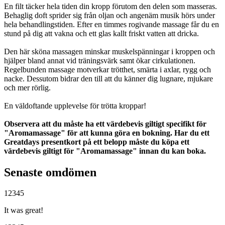
En filt täcker hela tiden din kropp förutom den delen som masseras.
Behaglig doft sprider sig från oljan och angenäm musik hörs under
hela behandlingstiden. Efter en timmes rogivande massage får du en
stund på dig att vakna och ett glas kallt friskt vatten att dricka.
Den här sköna massagen minskar muskelspänningar i kroppen och
hjälper bland annat vid träningsvärk samt ökar cirkulationen.
Regelbunden massage motverkar trötthet, smärta i axlar, rygg och
nacke. Dessutom bidrar den till att du känner dig lugnare, mjukare
och mer rörlig.
En väldoftande upplevelse för trötta kroppar!
Observera att du måste ha ett värdebevis giltigt specifikt för
"Aromamassage" för att kunna göra en bokning. Har du ett
Greatdays presentkort på ett belopp måste du köpa ett
värdebevis giltigt för "Aromamassage" innan du kan boka.
Senaste omdömen
1
2
3
4
5
It was great!