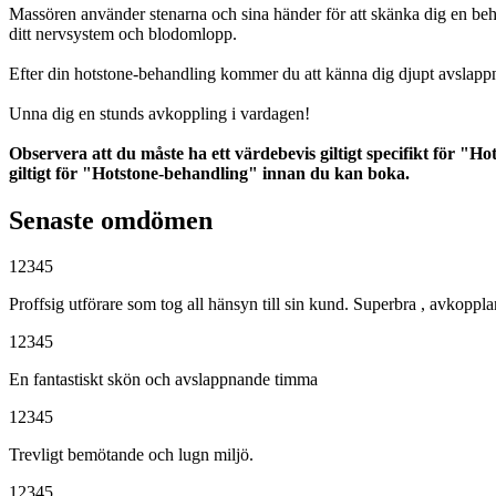
Massören använder stenarna och sina händer för att skänka dig en beh
ditt nervsystem och blodomlopp.
Efter din hotstone-behandling kommer du att känna dig djupt avslapp
Unna dig en stunds avkoppling i vardagen!
Observera att du måste ha ett värdebevis giltigt specifikt för "
giltigt för "Hotstone-behandling" innan du kan boka.
Senaste omdömen
1
2
3
4
5
Proffsig utförare som tog all hänsyn till sin kund. Superbra , avkopp
1
2
3
4
5
En fantastiskt skön och avslappnande timma
1
2
3
4
5
Trevligt bemötande och lugn miljö.
1
2
3
4
5