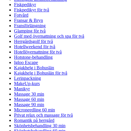
Fiskpedikyr
Fiskpedikyr för två
Fotvård
Fransar & Bryn
Fransförlängning
Glamping för två
Golf med övernattning och spa för två
Herrgårdsgolf för två
Hotellweekend för två
Hotellövernattning för två
Hotstone-behandling
Igloo Escape
Kajakhelg i Bohuslän
Kajakhelg i Bohuslän för två
Lerinpackning
MakeUp-kurs
Manikyr
Massage 30 min
Massage 60 min
Massage 90 min
Microneedling 60 min
Privat relax och massage för två
Romantik på herrgård
Skönhetsbehandling 30 min
Skönhetsbehandling 60 min