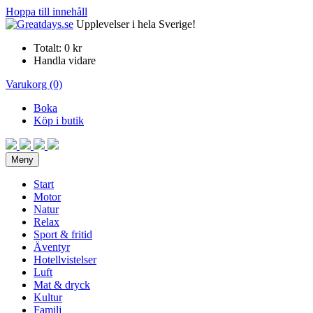
Hoppa till innehåll
Upplevelser i hela Sverige!
Totalt:
0 kr
Handla vidare
Varukorg (0)
Boka
Köp i butik
Meny
Start
Motor
Natur
Relax
Sport & fritid
Äventyr
Hotellvistelser
Luft
Mat & dryck
Kultur
Familj