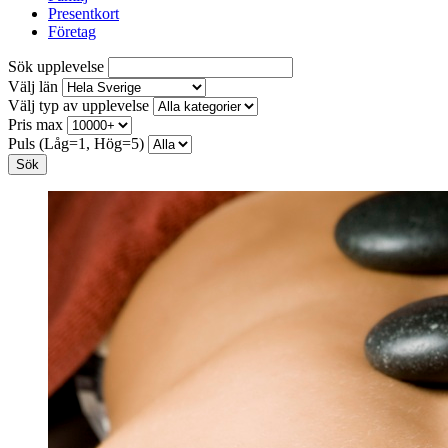
Presentkort
Företag
Sök upplevelse
Välj län
Välj typ av upplevelse
Pris max
Puls (Låg=1, Hög=5)