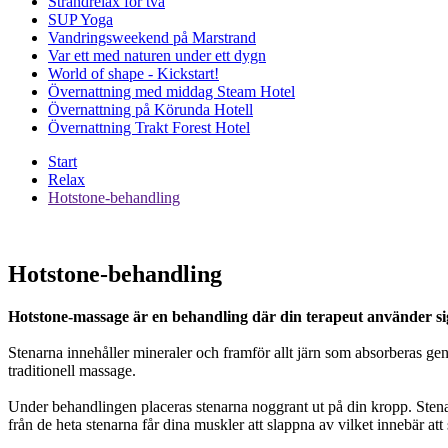
Strandrelax för två
SUP Yoga
Vandringsweekend på Marstrand
Var ett med naturen under ett dygn
World of shape - Kickstart!
Övernattning med middag Steam Hotel
Övernattning på Körunda Hotell
Övernattning Trakt Forest Hotel
Start
Relax
Hotstone-behandling
Hotstone-behandling
Hotstone-massage är en behandling där din terapeut använder sig
Stenarna innehåller mineraler och framför allt järn som absorberas ge
traditionell massage.
Under behandlingen placeras stenarna noggrant ut på din kropp. Stenar
från de heta stenarna får dina muskler att slappna av vilket innebär att