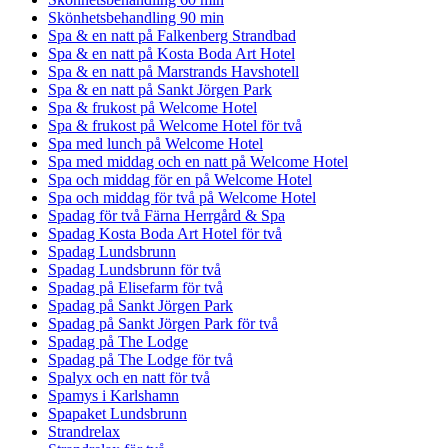
Skönhetsbehandling 90 min
Spa & en natt på Falkenberg Strandbad
Spa & en natt på Kosta Boda Art Hotel
Spa & en natt på Marstrands Havshotell
Spa & en natt på Sankt Jörgen Park
Spa & frukost på Welcome Hotel
Spa & frukost på Welcome Hotel för två
Spa med lunch på Welcome Hotel
Spa med middag och en natt på Welcome Hotel
Spa och middag för en på Welcome Hotel
Spa och middag för två på Welcome Hotel
Spadag för två Färna Herrgård & Spa
Spadag Kosta Boda Art Hotel för två
Spadag Lundsbrunn
Spadag Lundsbrunn för två
Spadag på Elisefarm för två
Spadag på Sankt Jörgen Park
Spadag på Sankt Jörgen Park för två
Spadag på The Lodge
Spadag på The Lodge för två
Spalyx och en natt för två
Spamys i Karlshamn
Spapaket Lundsbrunn
Strandrelax