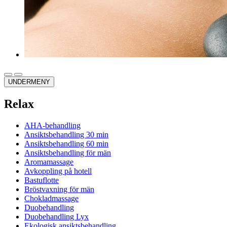
UNDERMENY
Relax
AHA-behandling
Ansiktsbehandling 30 min
Ansiktsbehandling 60 min
Ansiktsbehandling för män
Aromamassage
Avkoppling på hotell
Bastuflotte
Bröstvaxning för män
Chokladmassage
Duobehandling
Duobehandling Lyx
Ekologisk ansiktsbehandling