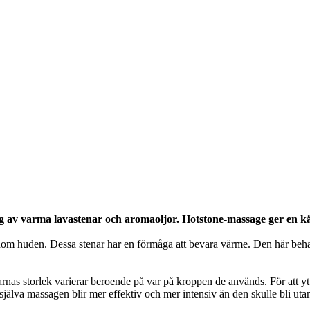
 av varma lavastenar och aromaoljor. Hotstone-massage ger en kän
nom huden. Dessa stenar har en förmåga att bevara värme. Den här behand
nas storlek varierar beroende på var på kroppen de används. För att yt
 själva massagen blir mer effektiv och mer intensiv än den skulle bli uta