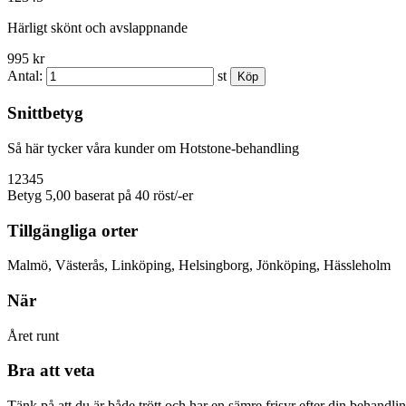
Härligt skönt och avslappnande
995 kr
Antal:
st
Snittbetyg
Så här tycker våra kunder om Hotstone-behandling
1
2
3
4
5
Betyg 5,00 baserat på 40 röst/-er
Tillgängliga orter
Malmö, Västerås, Linköping, Helsingborg, Jönköping, Hässleholm
När
Året runt
Bra att veta
Tänk på att du är både trött och har en sämre frisyr efter din behandling