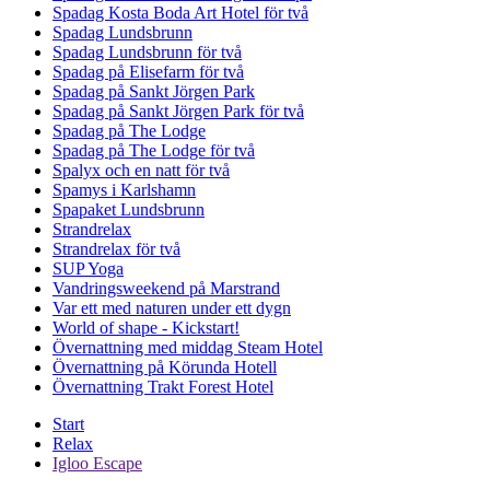
Spadag Kosta Boda Art Hotel för två
Spadag Lundsbrunn
Spadag Lundsbrunn för två
Spadag på Elisefarm för två
Spadag på Sankt Jörgen Park
Spadag på Sankt Jörgen Park för två
Spadag på The Lodge
Spadag på The Lodge för två
Spalyx och en natt för två
Spamys i Karlshamn
Spapaket Lundsbrunn
Strandrelax
Strandrelax för två
SUP Yoga
Vandringsweekend på Marstrand
Var ett med naturen under ett dygn
World of shape - Kickstart!
Övernattning med middag Steam Hotel
Övernattning på Körunda Hotell
Övernattning Trakt Forest Hotel
Start
Relax
Igloo Escape