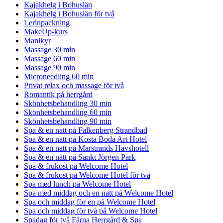
Kajakhelg i Bohuslän
Kajakhelg i Bohuslän för två
Lerinpackning
MakeUp-kurs
Manikyr
Massage 30 min
Massage 60 min
Massage 90 min
Microneedling 60 min
Privat relax och massage för två
Romantik på herrgård
Skönhetsbehandling 30 min
Skönhetsbehandling 60 min
Skönhetsbehandling 90 min
Spa & en natt på Falkenberg Strandbad
Spa & en natt på Kosta Boda Art Hotel
Spa & en natt på Marstrands Havshotell
Spa & en natt på Sankt Jörgen Park
Spa & frukost på Welcome Hotel
Spa & frukost på Welcome Hotel för två
Spa med lunch på Welcome Hotel
Spa med middag och en natt på Welcome Hotel
Spa och middag för en på Welcome Hotel
Spa och middag för två på Welcome Hotel
Spadag för två Färna Herrgård & Spa