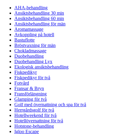
AHA-behandling
Ansiktsbehandling 30 min
Ansiktsbehandling 60 min
Ansiktsbehandling för män
Aromamassage
Avkoppling på hotell
Bastuflotte
Bröstvaxning för män
Chokladmassage
Duobehandling
Duobehandling Lyx
Ekologisk ansiktsbehandling
Fiskpedikyr
Fiskpedikyr för två
Fotvård
Fransar & Bryn
Fransförlängning
Glamping för två
Golf med övernattning och spa för två
Herrgårdsgolf för två
Hotellweekend för två
Hotellövernattning för två
Hotstone-behandling
Igloo Escape