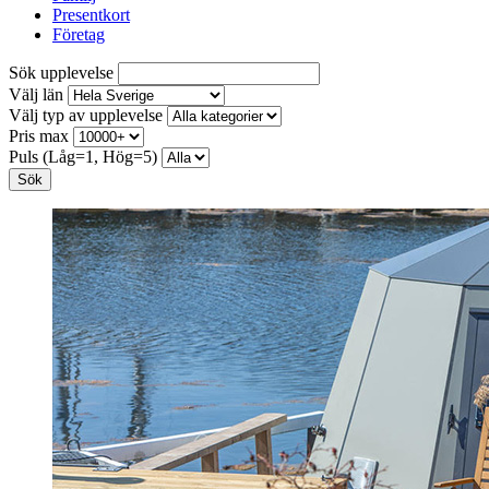
Presentkort
Företag
Sök upplevelse
Välj län
Välj typ av upplevelse
Pris max
Puls (Låg=1, Hög=5)