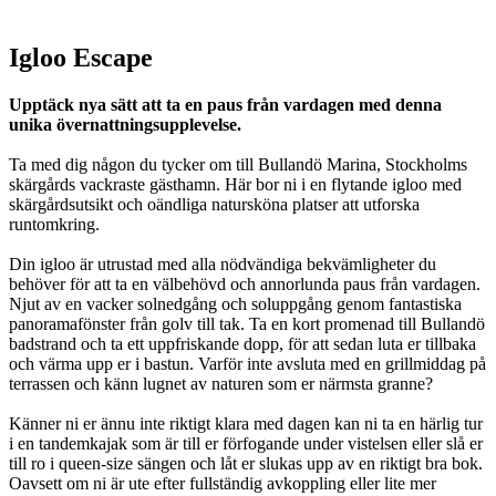
Igloo Escape
Upptäck nya sätt att ta en paus från vardagen med denna
unika övernattningsupplevelse.
Ta med dig någon du tycker om till Bullandö Marina, Stockholms
skärgårds vackraste gästhamn. Här bor ni i en flytande igloo med
skärgårdsutsikt och oändliga natursköna platser att utforska
runtomkring.
Din igloo är utrustad med alla nödvändiga bekvämligheter du
behöver för att ta en välbehövd och annorlunda paus från vardagen.
Njut av en vacker solnedgång och soluppgång genom fantastiska
panoramafönster från golv till tak. Ta en kort promenad till Bullandö
badstrand och ta ett uppfriskande dopp, för att sedan luta er tillbaka
och värma upp er i bastun. Varför inte avsluta med en grillmiddag på
terrassen och känn lugnet av naturen som er närmsta granne?
Känner ni er ännu inte riktigt klara med dagen kan ni ta en härlig tur
i en tandemkajak som är till er förfogande under vistelsen eller slå er
till ro i queen-size sängen och låt er slukas upp av en riktigt bra bok.
Oavsett om ni är ute efter fullständig avkoppling eller lite mer