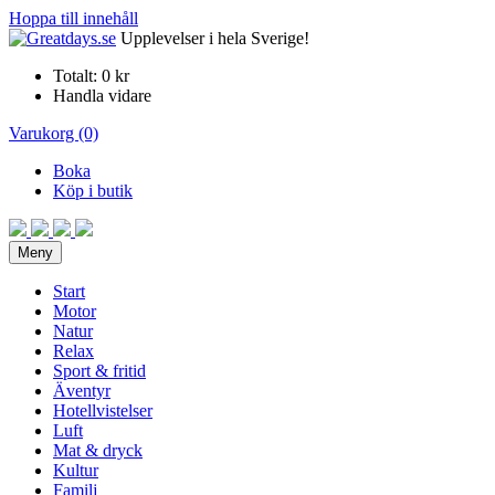
Hoppa till innehåll
Upplevelser i hela Sverige!
Totalt:
0 kr
Handla vidare
Varukorg (0)
Boka
Köp i butik
Meny
Start
Motor
Natur
Relax
Sport & fritid
Äventyr
Hotellvistelser
Luft
Mat & dryck
Kultur
Familj