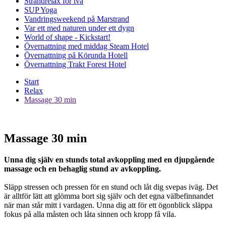
Strandrelax för två
SUP Yoga
Vandringsweekend på Marstrand
Var ett med naturen under ett dygn
World of shape - Kickstart!
Övernattning med middag Steam Hotel
Övernattning på Körunda Hotell
Övernattning Trakt Forest Hotel
Start
Relax
Massage 30 min
Massage 30 min
Unna dig själv en stunds total avkoppling med en djupgående
massage och en behaglig stund av avkoppling.
Släpp stressen och pressen för en stund och låt dig svepas iväg. Det
är alltför lätt att glömma bort sig själv och det egna välbefinnandet
när man står mitt i vardagen. Unna dig att för ett ögonblick släppa
fokus på alla måsten och låta sinnen och kropp få vila.