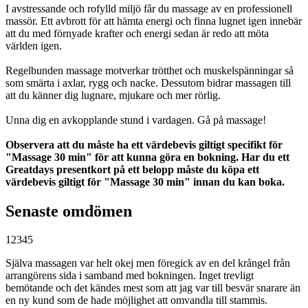
I avstressande och rofylld miljö får du massage av en professionell
massör. Ett avbrott för att hämta energi och finna lugnet igen innebär
att du med förnyade krafter och energi sedan är redo att möta
världen igen.
Regelbunden massage motverkar trötthet och muskelspänningar så
som smärta i axlar, rygg och nacke. Dessutom bidrar massagen till
att du känner dig lugnare, mjukare och mer rörlig.
Unna dig en avkopplande stund i vardagen. Gå på massage!
Observera att du måste ha ett värdebevis giltigt specifikt för
"Massage 30 min" för att kunna göra en bokning. Har du ett
Greatdays presentkort på ett belopp måste du köpa ett
värdebevis giltigt för "Massage 30 min" innan du kan boka.
Senaste omdömen
1
2
3
4
5
Själva massagen var helt okej men föregick av en del krångel från
arrangörens sida i samband med bokningen. Inget trevligt
bemötande och det kändes mest som att jag var till besvär snarare än
en ny kund som de hade möjlighet att omvandla till stammis.