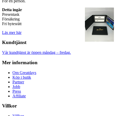
För en person.
Detta ingår
Presentask
Försäkring
Fri bytesrätt
Läs mer här
Kundtjänst
Vår kundtjänst är öppen måndag – fredag.
Mer information
Om Greatdays
Köp i butik
Partner
Jobb
Press
Affiliate
Villkor
Villkor