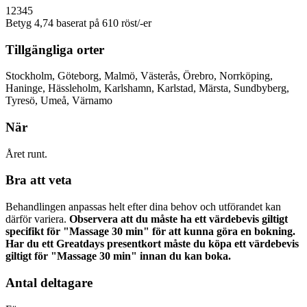
1
2
3
4
5
Betyg 4,74 baserat på 610 röst/-er
Tillgängliga orter
Stockholm, Göteborg, Malmö, Västerås, Örebro, Norrköping,
Haninge, Hässleholm, Karlshamn, Karlstad, Märsta, Sundbyberg,
Tyresö, Umeå, Värnamo
När
Året runt.
Bra att veta
Behandlingen anpassas helt efter dina behov och utförandet kan
därför variera.
Observera att du måste ha ett värdebevis giltigt
specifikt för "Massage 30 min" för att kunna göra en bokning.
Har du ett Greatdays presentkort måste du köpa ett värdebevis
giltigt för "Massage 30 min" innan du kan boka.
Antal deltagare