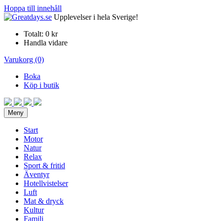
Hoppa till innehåll
Upplevelser i hela Sverige!
Totalt:
0 kr
Handla vidare
Varukorg (0)
Boka
Köp i butik
Meny
Start
Motor
Natur
Relax
Sport & fritid
Äventyr
Hotellvistelser
Luft
Mat & dryck
Kultur
Familj