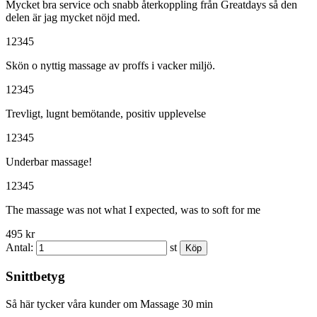
Mycket bra service och snabb återkoppling från Greatdays så den
delen är jag mycket nöjd med.
1
2
3
4
5
Skön o nyttig massage av proffs i vacker miljö.
1
2
3
4
5
Trevligt, lugnt bemötande, positiv upplevelse
1
2
3
4
5
Underbar massage!
1
2
3
4
5
The massage was not what I expected, was to soft for me
495 kr
Antal:
st
Snittbetyg
Så här tycker våra kunder om Massage 30 min