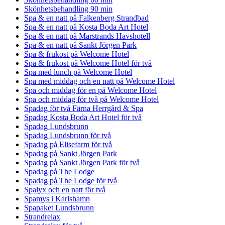
Skönhetsbehandling 90 min
Spa & en natt på Falkenberg Strandbad
Spa & en natt på Kosta Boda Art Hotel
Spa & en natt på Marstrands Havshotell
Spa & en natt på Sankt Jörgen Park
Spa & frukost på Welcome Hotel
Spa & frukost på Welcome Hotel för två
Spa med lunch på Welcome Hotel
Spa med middag och en natt på Welcome Hotel
Spa och middag för en på Welcome Hotel
Spa och middag för två på Welcome Hotel
Spadag för två Färna Herrgård & Spa
Spadag Kosta Boda Art Hotel för två
Spadag Lundsbrunn
Spadag Lundsbrunn för två
Spadag på Elisefarm för två
Spadag på Sankt Jörgen Park
Spadag på Sankt Jörgen Park för två
Spadag på The Lodge
Spadag på The Lodge för två
Spalyx och en natt för två
Spamys i Karlshamn
Spapaket Lundsbrunn
Strandrelax