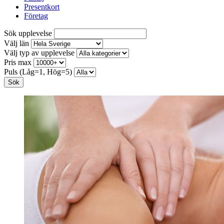
Presentkort
Företag
Sök upplevelse
Välj län
Välj typ av upplevelse
Pris max
Puls (Låg=1, Hög=5)