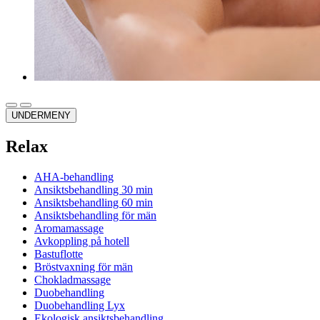
UNDERMENY
Relax
AHA-behandling
Ansiktsbehandling 30 min
Ansiktsbehandling 60 min
Ansiktsbehandling för män
Aromamassage
Avkoppling på hotell
Bastuflotte
Bröstvaxning för män
Chokladmassage
Duobehandling
Duobehandling Lyx
Ekologisk ansiktsbehandling