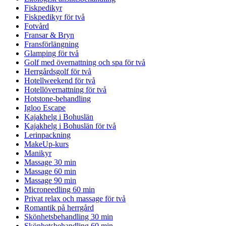
Fiskpedikyr
Fiskpedikyr för två
Fotvård
Fransar & Bryn
Fransförlängning
Glamping för två
Golf med övernattning och spa för två
Herrgårdsgolf för två
Hotellweekend för två
Hotellövernattning för två
Hotstone-behandling
Igloo Escape
Kajakhelg i Bohuslän
Kajakhelg i Bohuslän för två
Lerinpackning
MakeUp-kurs
Manikyr
Massage 30 min
Massage 60 min
Massage 90 min
Microneedling 60 min
Privat relax och massage för två
Romantik på herrgård
Skönhetsbehandling 30 min
Skönhetsbehandling 60 min