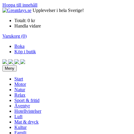
Hoppa till innehåll
Upplevelser i hela Sverige!
Totalt:
0 kr
Handla vidare
Varukorg (0)
Boka
Köp i butik
Meny
Start
Motor
Natur
Relax
Sport & fritid
Äventyr
Hotellvistelser
Luft
Mat & dryck
Kultur
Familj