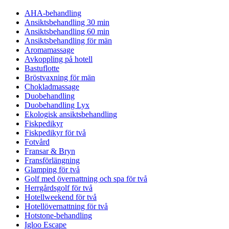
AHA-behandling
Ansiktsbehandling 30 min
Ansiktsbehandling 60 min
Ansiktsbehandling för män
Aromamassage
Avkoppling på hotell
Bastuflotte
Bröstvaxning för män
Chokladmassage
Duobehandling
Duobehandling Lyx
Ekologisk ansiktsbehandling
Fiskpedikyr
Fiskpedikyr för två
Fotvård
Fransar & Bryn
Fransförlängning
Glamping för två
Golf med övernattning och spa för två
Herrgårdsgolf för två
Hotellweekend för två
Hotellövernattning för två
Hotstone-behandling
Igloo Escape