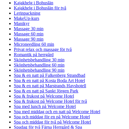
Kajakhelg i Bohuslän
Kajakhelg i Bohuslän för två
Lerinpackning
MakeUp-kurs
Manikyr
Massage 30 min
Massage 60 min
Massage 90 min
Microneedling 60 min
Privat relax och massage för två
Romantik på herrgård
Skönhetsbehandling 30 min
Skönhetsbehandling 60 min
Skönhetsbehandling 90 min
Spa & en natt på Falkenberg Strandbad
Spa & en natt på Kosta Boda Art Hotel
Spa & en natt på Marstrands Havshotell
Spa & en natt på Sankt Jörgen Park
Spa & frukost på Welcome Hotel
Spa & frukost på Welcome Hotel för två
Spa med lunch på Welcome Hotel
Spa med middag och en natt på Welcome Hotel
Spa och middag för en på Welcome Hotel
Spa och middag för två på Welcome Hotel
Spadag för två Färna Herrgård & Spa