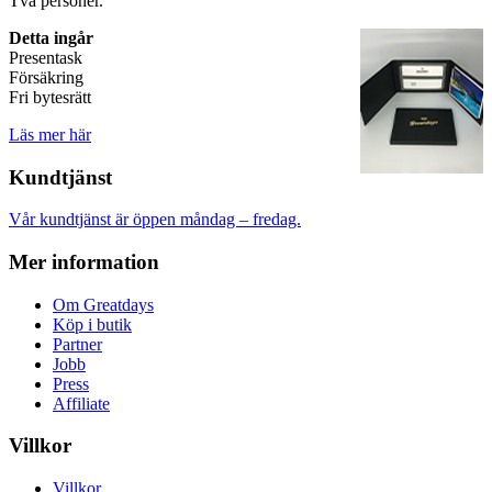
Två personer.
Detta ingår
Presentask
Försäkring
Fri bytesrätt
Läs mer här
Kundtjänst
Vår kundtjänst är öppen måndag – fredag.
Mer information
Om Greatdays
Köp i butik
Partner
Jobb
Press
Affiliate
Villkor
Villkor