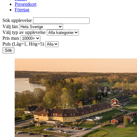
Presentkort
Företag
Sök upplevelse
Välj län
Välj typ av upplevelse
Pris max
Puls (Låg=1, Hög=5)