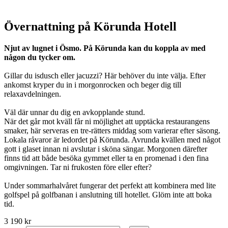
Övernattning på Körunda Hotell
Njut av lugnet i Ösmo. På Körunda kan du koppla av med
någon du tycker om.
Gillar du isdusch eller jacuzzi? Här behöver du inte välja. Efter
ankomst kryper du in i morgonrocken och beger dig till
relaxavdelningen.
Väl där unnar du dig en avkopplande stund.
När det går mot kväll får ni möjlighet att upptäcka restaurangens
smaker, här serveras en tre-rätters middag som varierar efter säsong.
Lokala råvaror är ledordet på Körunda. Avrunda kvällen med något
gott i glaset innan ni avslutar i sköna sängar. Morgonen därefter
finns tid att både besöka gymmet eller ta en promenad i den fina
omgivningen. Tar ni frukosten före eller efter?
Under sommarhalvåret fungerar det perfekt att kombinera med lite
golfspel på golfbanan i anslutning till hotellet. Glöm inte att boka
tid.
3 190 kr