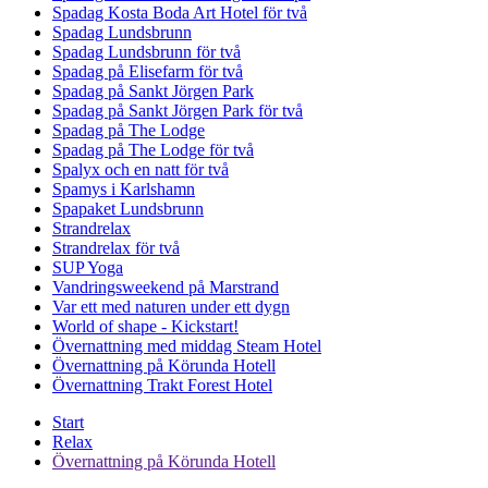
Spadag Kosta Boda Art Hotel för två
Spadag Lundsbrunn
Spadag Lundsbrunn för två
Spadag på Elisefarm för två
Spadag på Sankt Jörgen Park
Spadag på Sankt Jörgen Park för två
Spadag på The Lodge
Spadag på The Lodge för två
Spalyx och en natt för två
Spamys i Karlshamn
Spapaket Lundsbrunn
Strandrelax
Strandrelax för två
SUP Yoga
Vandringsweekend på Marstrand
Var ett med naturen under ett dygn
World of shape - Kickstart!
Övernattning med middag Steam Hotel
Övernattning på Körunda Hotell
Övernattning Trakt Forest Hotel
Start
Relax
Övernattning på Körunda Hotell