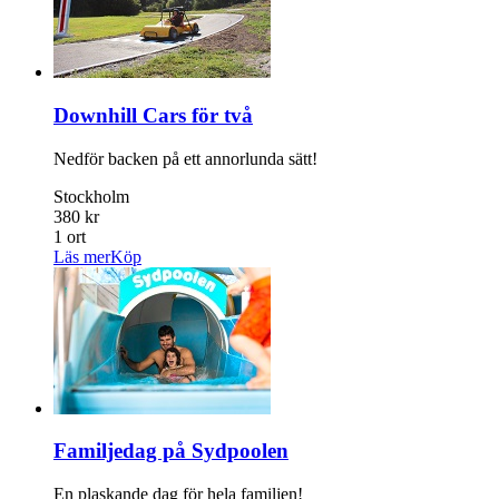
Downhill Cars för två
Nedför backen på ett annorlunda sätt!
Stockholm
380 kr
1 ort
Läs mer
Köp
Familjedag på Sydpoolen
En plaskande dag för hela familjen!