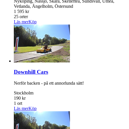
Nyköping, Nässjö, Skara, Skellefteå, Sundsvall, Umeå,
Vetlanda, Ängelholm, Östersund
1 595 kr
25 orter
Läs mer
Köp
Downhill Cars
Nerför backen - på ett annorlunda sätt!
Stockholm
190 kr
1 ort
Läs mer
Köp