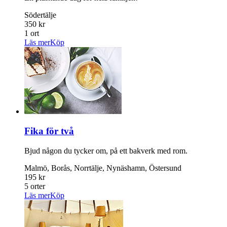
Södertälje
350 kr
1 ort
Läs mer
Köp
Fika för två
Bjud någon du tycker om, på ett bakverk med rom.
Malmö, Borås, Norrtälje, Nynäshamn, Östersund
195 kr
5 orter
Läs mer
Köp