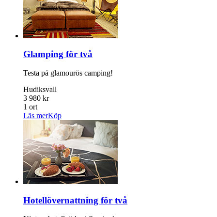
Glamping för två
Testa på glamourös camping!
Hudiksvall
3 980 kr
1 ort
Läs mer
Köp
Hotellövernattning för två