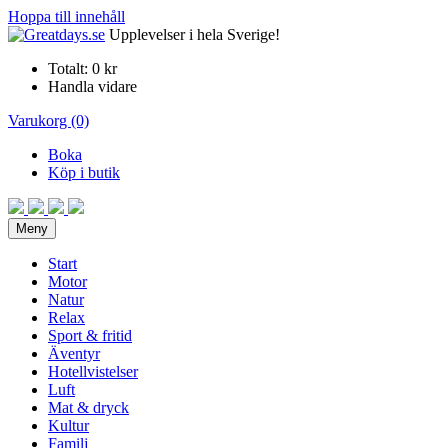
Hoppa till innehåll
Upplevelser i hela Sverige!
Totalt:
0 kr
Handla vidare
Varukorg (0)
Boka
Köp i butik
Meny
Start
Motor
Natur
Relax
Sport & fritid
Äventyr
Hotellvistelser
Luft
Mat & dryck
Kultur
Familj