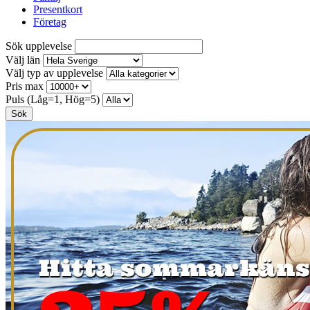
Presentkort
Företag
Sök upplevelse
Välj län
Välj typ av upplevelse
Pris max
Puls (Låg=1, Hög=5)