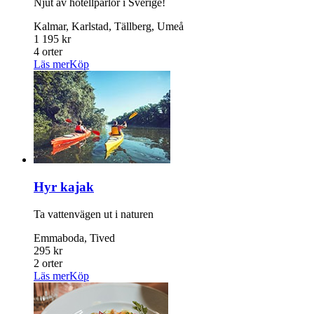
Njut av hotellpärlor i Sverige!
Kalmar, Karlstad, Tällberg, Umeå
1 195 kr
4 orter
Läs mer
Köp
Hyr kajak
Ta vattenvägen ut i naturen
Emmaboda, Tived
295 kr
2 orter
Läs mer
Köp