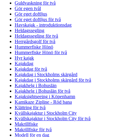
Guldvaskning för två
Gör egen tvål
Gör eget doftljus
Gör eget doftljus för två
Havskajak - introduktionsdag
Heldagssegling
Heldagssegling för två
Herrgårdsgolf för två
Hummerfiske Hönö
Hummerfiske Hönö för två
Hyr kajak
Kajakdag
Kajakdag för två
Kajakdag i Stockholms skärgård
Kajakdag i Stockholms skärgård för två
Kajakhelg i Bohuslän
Kajakhelg i Bohuslän för två
Kajaksightseeing i Köpenhamn
Kamikaze Zipline - Röd bana
Klättring för två
Kvällskajaktur i Stockholm City
Kvällskajaktur i Stockholm City för två
Makrillfiske
Makrillfiske för två
Modell för en dag