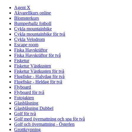
Agent X
Akvarellkurs online
Blomsterkurs
Bumperballz fotboll
Cykla mountainbike
Cykla mountainbike för två
Cykla Velodrom
Escape room
Fiska Havskräftor
Fiska Havskräftor för två
Fisketur
Fisketur Västkusten
Fisketur Västkusten för två
Flugfiske - Halvdag för två
Flugfiske - Heldag för två
Flyboard
Flyboard för två
Fotojakten
Glasblåsning
Glasblåsning Dubbel
Golf för två
Golf med övernattning och spa för två
Golf och övernattning - Österlen
Grottkrypning