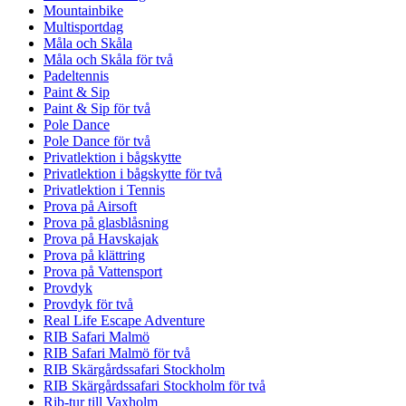
Mountainbike
Multisportdag
Måla och Skåla
Måla och Skåla för två
Padeltennis
Paint & Sip
Paint & Sip för två
Pole Dance
Pole Dance för två
Privatlektion i bågskytte
Privatlektion i bågskytte för två
Privatlektion i Tennis
Prova på Airsoft
Prova på glasblåsning
Prova på Havskajak
Prova på klättring
Prova på Vattensport
Provdyk
Provdyk för två
Real Life Escape Adventure
RIB Safari Malmö
RIB Safari Malmö för två
RIB Skärgårdssafari Stockholm
RIB Skärgårdssafari Stockholm för två
Rib-tur till Vaxholm