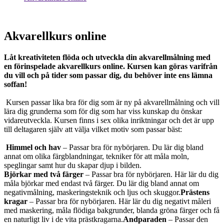
Akvarellkurs online
Låt kreativiteten flöda och utveckla din akvarellmålning med
en förinspelade akvarellkurs online. Kursen kan göras varifrån
du vill och på tider som passar dig, du behöver inte ens lämna
soffan!
Kursen passar lika bra för dig som är ny på akvarellmålning och vill
lära dig grunderna som för dig som har viss kunskap du önskar
vidareutveckla. Kursen finns i sex olika inriktningar och det är upp
till deltagaren själv att välja vilket motiv som passar bäst:
Himmel och hav
– Passar bra för nybörjaren. Du lär dig bland
annat om olika färgblandningar, tekniker för att måla moln,
speglingar samt hur du skapar djup i bilden.
Björkar med två färger
– Passar bra för nybörjaren. Här lär du dig
måla björkar med endast två färger. Du lär dig bland annat om
negativmålning, maskeringsteknik och ljus och skuggor.
Prästens
kragar
– Passar bra för nybörjaren. Här lär du dig negativt måleri
med maskering, måla flödiga bakgrunder, blanda gröna färger och få
en naturligt liv i de vita prästkragarna.
Andparaden
– Passar den