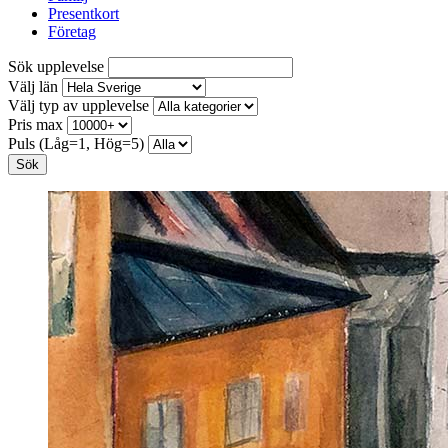
Presentkort
Företag
Sök upplevelse
Välj län
Välj typ av upplevelse
Pris max
Puls (Låg=1, Hög=5)