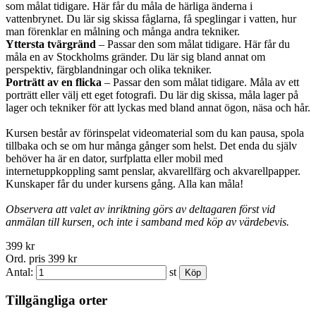
som målat tidigare. Här får du måla de härliga änderna i
vattenbrynet. Du lär sig skissa fåglarna, få speglingar i vatten, hur
man förenklar en målning och många andra tekniker.
Yttersta tvärgränd
– Passar den som målat tidigare. Här får du
måla en av Stockholms gränder. Du lär sig bland annat om
perspektiv, färgblandningar och olika tekniker.
Porträtt av en flicka
– Passar den som målat tidigare. Måla av ett
porträtt eller välj ett eget fotografi. Du lär dig skissa, måla lager på
lager och tekniker för att lyckas med bland annat ögon, näsa och hår.
Kursen består av förinspelat videomaterial som du kan pausa, spola
tillbaka och se om hur många gånger som helst. Det enda du själv
behöver ha är en dator, surfplatta eller mobil med
internetuppkoppling samt penslar, akvarellfärg och akvarellpapper.
Kunskaper får du under kursens gång. Alla kan måla!
Observera att valet av inriktning görs av deltagaren först vid
anmälan till kursen, och inte i samband med köp av värdebevis.
399 kr
Ord. pris 399 kr
Antal:
st
Tillgängliga orter