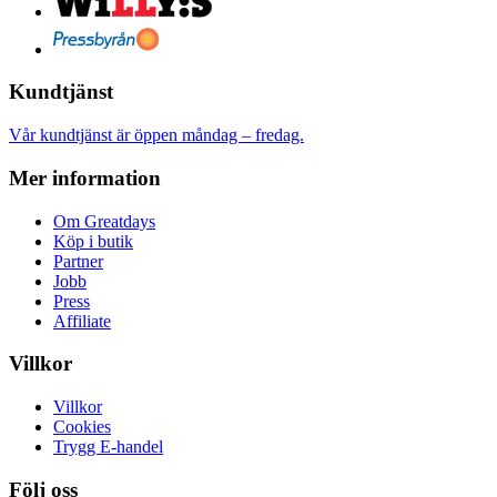
Kundtjänst
Vår kundtjänst är öppen måndag – fredag.
Mer information
Om Greatdays
Köp i butik
Partner
Jobb
Press
Affiliate
Villkor
Villkor
Cookies
Trygg E-handel
Följ oss