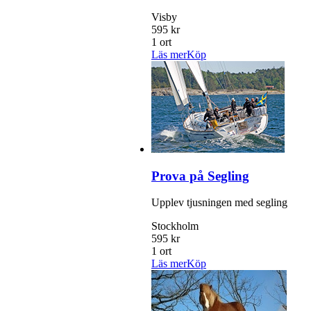
Visby
595 kr
1 ort
Läs mer
Köp
Prova på Segling
Upplev tjusningen med segling
Stockholm
595 kr
1 ort
Läs mer
Köp