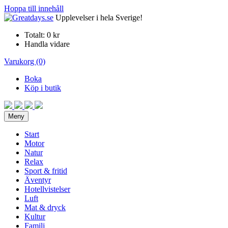
Hoppa till innehåll
Upplevelser i hela Sverige!
Totalt:
0 kr
Handla vidare
Varukorg (0)
Boka
Köp i butik
Meny
Start
Motor
Natur
Relax
Sport & fritid
Äventyr
Hotellvistelser
Luft
Mat & dryck
Kultur
Familj