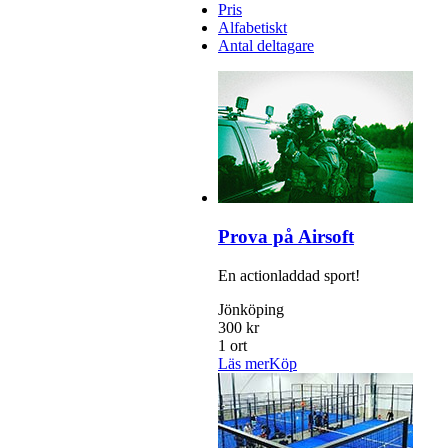
Pris
Alfabetiskt
Antal deltagare
Prova på Airsoft
En actionladdad sport!
Jönköping
300 kr
1 ort
Läs mer
Köp