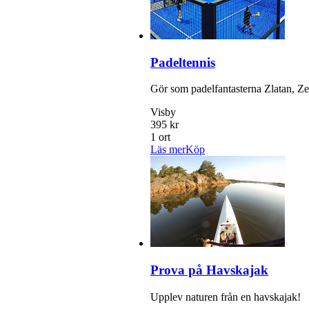
Padeltennis
Gör som padelfantasterna Zlatan, Ze
Visby
395 kr
1 ort
Läs mer
Köp
Prova på Havskajak
Upplev naturen från en havskajak!