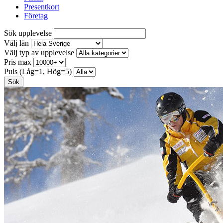
Presentkort
Företag
Sök upplevelse
Välj län
Välj typ av upplevelse
Pris max
Puls (Låg=1, Hög=5)