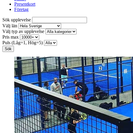
Presentkort
Företag
Sök upplevelse
Välj län
Välj typ av upplevelse
Pris max
Puls (Låg=1, Hög=5)