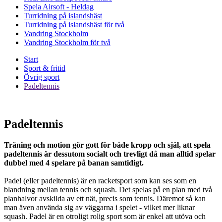
Spela Airsoft - Heldag
Turridning på islandshäst
Turridning på islandshäst för två
Vandring Stockholm
Vandring Stockholm för två
Start
Sport & fritid
Övrig sport
Padeltennis
Padeltennis
Träning och motion gör gott för både kropp och själ, att spela
padeltennis är dessutom socialt och trevligt då man alltid spelar
dubbel med 4 spelare på banan samtidigt.
Padel (eller padeltennis) är en racketsport som kan ses som en
blandning mellan tennis och squash. Det spelas på en plan med två
planhalvor avskilda av ett nät, precis som tennis. Däremot så kan
man även använda sig av väggarna i spelet - vilket mer liknar
squash. Padel är en otroligt rolig sport som är enkel att utöva och