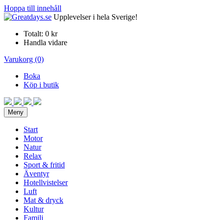
Hoppa till innehåll
Upplevelser i hela Sverige!
Totalt:
0 kr
Handla vidare
Varukorg (0)
Boka
Köp i butik
Meny
Start
Motor
Natur
Relax
Sport & fritid
Äventyr
Hotellvistelser
Luft
Mat & dryck
Kultur
Familj