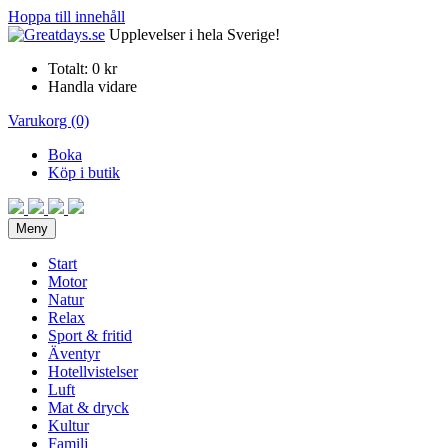
Hoppa till innehåll
Upplevelser i hela Sverige!
Totalt:
0 kr
Handla vidare
Varukorg (0)
Boka
Köp i butik
Meny
Start
Motor
Natur
Relax
Sport & fritid
Äventyr
Hotellvistelser
Luft
Mat & dryck
Kultur
Familj