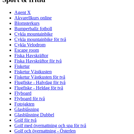
Agent X
Akvarellkurs online
Blomsterkurs
Bumperballz fotboll
Cykla mountainbike
Cykla mountainbike för två
Cykla Velodrom
Escape room
Fiska Havskräftor
Fiska Havskräftor för två
Fisketur
Fisketur Västkusten
Fisketur Västkusten för två
Flugfiske - Halvdag för två
Flugfiske - Heldag för två
Flyboard
Flyboard för två
Fotojakten
Glasblåsning
Glasblåsning Dubbel
Golf för två
Golf med övernattning och spa för två
Golf och övernattning - Österlen