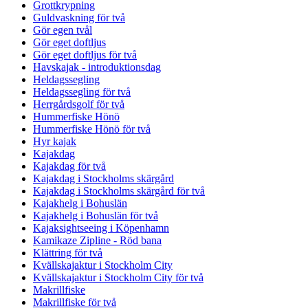
Grottkrypning
Guldvaskning för två
Gör egen tvål
Gör eget doftljus
Gör eget doftljus för två
Havskajak - introduktionsdag
Heldagssegling
Heldagssegling för två
Herrgårdsgolf för två
Hummerfiske Hönö
Hummerfiske Hönö för två
Hyr kajak
Kajakdag
Kajakdag för två
Kajakdag i Stockholms skärgård
Kajakdag i Stockholms skärgård för två
Kajakhelg i Bohuslän
Kajakhelg i Bohuslän för två
Kajaksightseeing i Köpenhamn
Kamikaze Zipline - Röd bana
Klättring för två
Kvällskajaktur i Stockholm City
Kvällskajaktur i Stockholm City för två
Makrillfiske
Makrillfiske för två