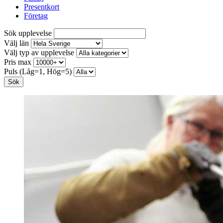
Presentkort
Företag
Sök upplevelse
Välj län
Välj typ av upplevelse
Pris max
Puls (Låg=1, Hög=5)