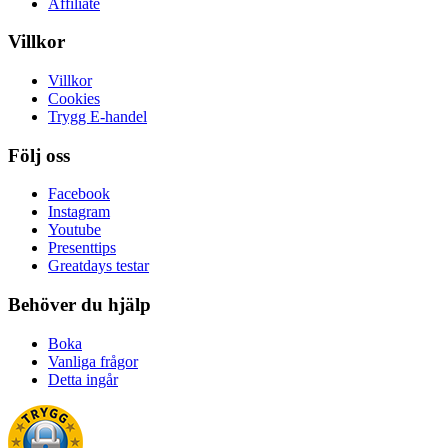
Affiliate
Villkor
Villkor
Cookies
Trygg E-handel
Följ oss
Facebook
Instagram
Youtube
Presenttips
Greatdays testar
Behöver du hjälp
Boka
Vanliga frågor
Detta ingår