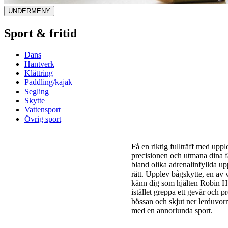
UNDERMENY
Sport & fritid
Dans
Hantverk
Klättring
Paddling/kajak
Segling
Skytte
Vattensport
Övrig sport
Få en riktig fullträff med upp
precisionen och utmana dina fä
bland olika adrenalinfyllda upp
rätt. Upplev bågskytte, en av v
känn dig som hjälten Robin 
istället greppa ett gevär och 
bössan och skjut ner lerduvor
med en annorlunda sport.