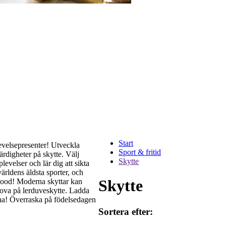
Start
levelsepresenter! Utveckla
Sport & fritid
rdigheter på skytte. Välj
Skytte
levelser och lär dig att sikta
ärldens äldsta sporter, och
Skytte
Hood! Moderna skyttar kan
prova på lerduveskytte. Ladda
na! Överraska på födelsedagen
Sortera efter: