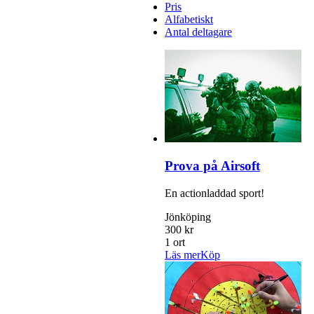
Pris
Alfabetiskt
Antal deltagare
Prova på Airsoft
En actionladdad sport!
Jönköping
300 kr
1 ort
Läs mer
Köp