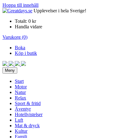
Hoppa till innehåll
Upplevelser i hela Sverige!
Totalt:
0 kr
Handla vidare
Varukorg (0)
Boka
Köp i butik
Meny
Start
Motor
Natur
Relax
Sport & fritid
Äventyr
Hotellvistelser
Luft
Mat & dryck
Kultur
Familj