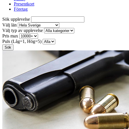
Presentkort
Företag
Sök upplevelse
Välj län
Välj typ av upplevelse
Pris max
Puls (Låg=1, Hög=5)