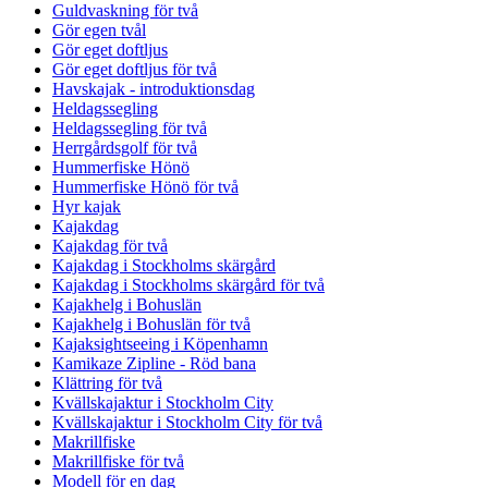
Guldvaskning för två
Gör egen tvål
Gör eget doftljus
Gör eget doftljus för två
Havskajak - introduktionsdag
Heldagssegling
Heldagssegling för två
Herrgårdsgolf för två
Hummerfiske Hönö
Hummerfiske Hönö för två
Hyr kajak
Kajakdag
Kajakdag för två
Kajakdag i Stockholms skärgård
Kajakdag i Stockholms skärgård för två
Kajakhelg i Bohuslän
Kajakhelg i Bohuslän för två
Kajaksightseeing i Köpenhamn
Kamikaze Zipline - Röd bana
Klättring för två
Kvällskajaktur i Stockholm City
Kvällskajaktur i Stockholm City för två
Makrillfiske
Makrillfiske för två
Modell för en dag