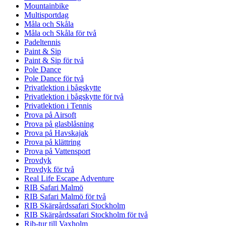
Mountainbike
Multisportdag
Måla och Skåla
Måla och Skåla för två
Padeltennis
Paint & Sip
Paint & Sip för två
Pole Dance
Pole Dance för två
Privatlektion i bågskytte
Privatlektion i bågskytte för två
Privatlektion i Tennis
Prova på Airsoft
Prova på glasblåsning
Prova på Havskajak
Prova på klättring
Prova på Vattensport
Provdyk
Provdyk för två
Real Life Escape Adventure
RIB Safari Malmö
RIB Safari Malmö för två
RIB Skärgårdssafari Stockholm
RIB Skärgårdssafari Stockholm för två
Rib-tur till Vaxholm