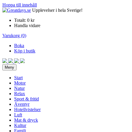
Hoppa till innehåll
Upplevelser i hela Sverige!
Totalt:
0 kr
Handla vidare
Varukorg (0)
Boka
Köp i butik
Meny
Start
Motor
Natur
Relax
Sport & fritid
Äventyr
Hotellvistelser
Luft
Mat & dryck
Kultur
Familj