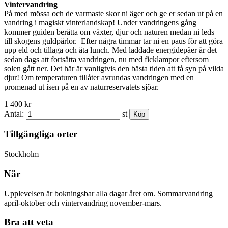
Vintervandring
På med mössa och de varmaste skor ni äger och ge er sedan ut på en
vandring i magiskt vinterlandskap! Under vandringens gång
kommer guiden berätta om växter, djur och naturen medan ni leds
till skogens guldpärlor. Efter några timmar tar ni en paus för att göra
upp eld och tillaga och äta lunch. Med laddade energidepåer är det
sedan dags att fortsätta vandringen, nu med ficklampor eftersom
solen gått ner. Det här är vanligtvis den bästa tiden att få syn på vilda
djur! Om temperaturen tillåter avrundas vandringen med en
promenad ut isen på en av naturreservatets sjöar.
1 400 kr
Antal:
st
Tillgängliga orter
Stockholm
När
Upplevelsen är bokningsbar alla dagar året om. Sommarvandring
april-oktober och vintervandring november-mars.
Bra att veta