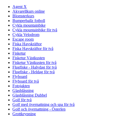
Agent X
Akvarellkurs online
Blomsterkurs
Bumperballz fotboll
Cykla mountainbike
Cykla mountainbike för två
Cykla Velodrom
Escape room
Fiska Havskräftor
Fiska Havskräftor för två
Fisketur
Fisketur Västkusten
Fisketur Västkusten för två
Flugfiske - Halvdag för två
Flugfiske - Heldag för två
Flyboard
Flyboard för två
Fotojakten
Glasblåsning
Glasblåsning Dubbel
Golf för två
Golf med övernattning och spa för två
Golf och övernattning - Österlen
Grottkrypning