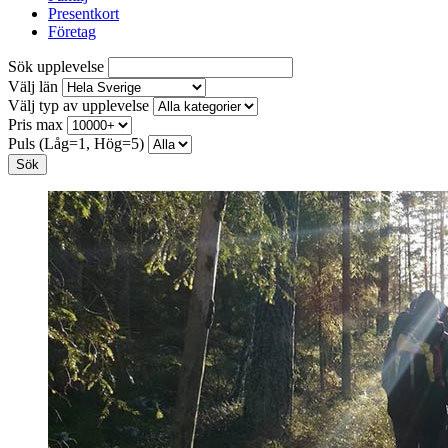
Presentkort
Företag
Sök upplevelse
Välj län
Välj typ av upplevelse
Pris max
Puls (Låg=1, Hög=5)