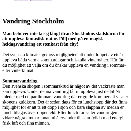
Vandring Stockholm
Man behöver inte ta sig långt ifrån Stockholms stadskärna för
att uppleva fantastisk natur. Följ med på en magisk
heldagsvandring ett stenkast från city!
Det svenska klimatet ger oss möjligheten att under loppet av ett år
uppleva båda varma sommardagar och iskalla vinternätter. Här får
du möjlighet att välja om du önskar uppleva en vandring i sommar-
eller vinterklimat.
Sommarvandring
Den svenska skogen i sommarskrud är något av det vackraste man
kan uppleva. Under denna vandring får ni uppleva just detta! Ni
inleder med ett par timmars vandring där er guide kommer att visa er
skogens guldkorn. Det är sedan dags för ett lunchstopp där det finns
möjlighet för er att ta ett dopp i sjön och bara slappna av medan er
lunch tillagas över öppen eld. Efter lunch fortsätter vandringen
vidare några timmar innan ni återvänder till stan fyllda med energi,
frisk luft och fina minnen.