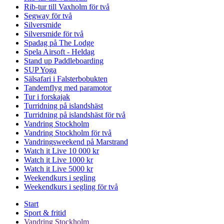
Rib-tur till Vaxholm för två
Segway för två
Silversmide
Silversmide för två
Spadag på The Lodge
Spela Airsoft - Heldag
Stand up Paddleboarding
SUP Yoga
Sälsafari i Falsterbobukten
Tandemflyg med paramotor
Tur i forskajak
Turridning på islandshäst
Turridning på islandshäst för två
Vandring Stockholm
Vandring Stockholm för två
Vandringsweekend på Marstrand
Watch it Live 10 000 kr
Watch it Live 1000 kr
Watch it Live 5000 kr
Weekendkurs i segling
Weekendkurs i segling för två
Start
Sport & fritid
Vandring Stockholm