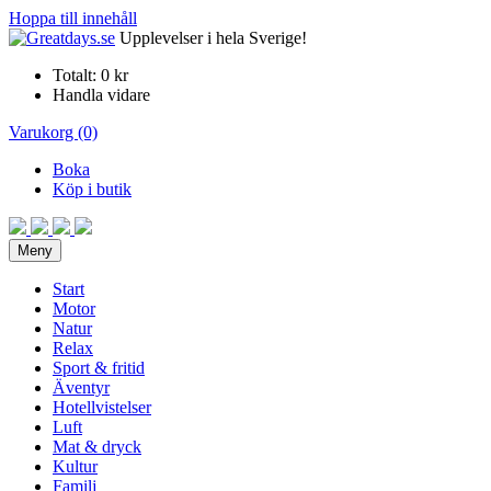
Hoppa till innehåll
Upplevelser i hela Sverige!
Totalt:
0 kr
Handla vidare
Varukorg (0)
Boka
Köp i butik
Meny
Start
Motor
Natur
Relax
Sport & fritid
Äventyr
Hotellvistelser
Luft
Mat & dryck
Kultur
Familj