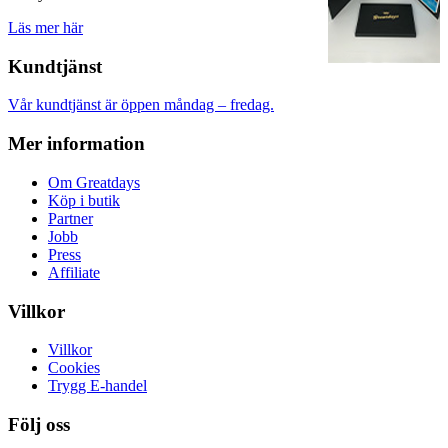
Läs mer här
Kundtjänst
Vår kundtjänst är öppen måndag – fredag.
Mer information
Om Greatdays
Köp i butik
Partner
Jobb
Press
Affiliate
Villkor
Villkor
Cookies
Trygg E-handel
Följ oss