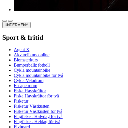
UNDERMENY
Sport & fritid
Agent X
Akvarellkurs online
Blomsterkurs
Bumperballz fotboll
Cykla mountainbike
Cykla mountainbike för två
Cykla Velodrom
Escape room
Fiska Havskräftor
Fiska Havskräftor för två
Fisketur
Fisketur Västkusten
Fisketur Västkusten för två
Flugfiske - Halvdag för två
Flugfiske - Heldag för två
Flyboard