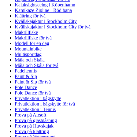
Kajaksightseeing i Köpenhamn
Kamikaze Zipline - Röd bana
Klättring för två
Kvällskajaktur i Stockholm City
Kvällskajaktur i Stockholm City för två
Makrillfiske
Makrillfiske för två
Modell för en dag
Mountainbike
Multisportdag
Måla och Skåla
Måla och Skåla för två
Padeltennis
Paint & Sip
Paint & Sip för två
Pole Dance
Pole Dance för två
Privatlektion i bågskytte
Privatlektion i bågskytte för två
Privatlektion i Tennis
Prova på Airsoft
Prova på glasblåsning
Prova på Havskajak
Prova på klättring
Prova på Vattensport