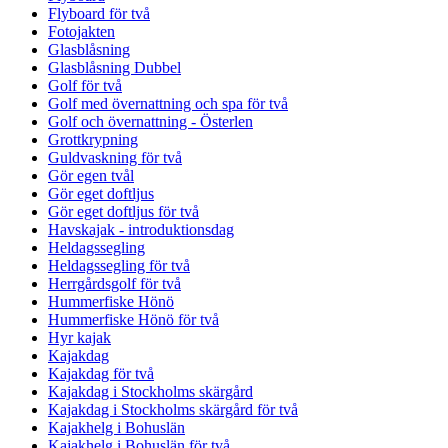
Flyboard för två
Fotojakten
Glasblåsning
Glasblåsning Dubbel
Golf för två
Golf med övernattning och spa för två
Golf och övernattning - Österlen
Grottkrypning
Guldvaskning för två
Gör egen tvål
Gör eget doftljus
Gör eget doftljus för två
Havskajak - introduktionsdag
Heldagssegling
Heldagssegling för två
Herrgårdsgolf för två
Hummerfiske Hönö
Hummerfiske Hönö för två
Hyr kajak
Kajakdag
Kajakdag för två
Kajakdag i Stockholms skärgård
Kajakdag i Stockholms skärgård för två
Kajakhelg i Bohuslän
Kajakhelg i Bohuslän för två