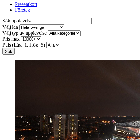
Presentkort
Företag
Sök upplevelse
Välj län
Välj typ av upplevelse
Pris max
Puls (Låg=1, Hög=5)