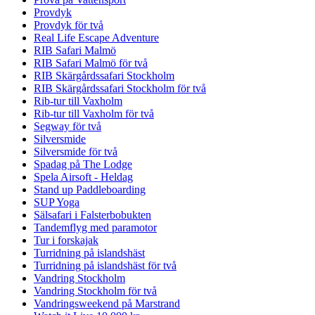
Provdyk
Provdyk för två
Real Life Escape Adventure
RIB Safari Malmö
RIB Safari Malmö för två
RIB Skärgårdssafari Stockholm
RIB Skärgårdssafari Stockholm för två
Rib-tur till Vaxholm
Rib-tur till Vaxholm för två
Segway för två
Silversmide
Silversmide för två
Spadag på The Lodge
Spela Airsoft - Heldag
Stand up Paddleboarding
SUP Yoga
Sälsafari i Falsterbobukten
Tandemflyg med paramotor
Tur i forskajak
Turridning på islandshäst
Turridning på islandshäst för två
Vandring Stockholm
Vandring Stockholm för två
Vandringsweekend på Marstrand