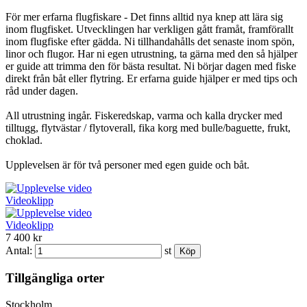
För mer erfarna flugfiskare - Det finns alltid nya knep att lära sig
inom flugfisket. Utvecklingen har verkligen gått framåt, framförallt
inom flugfiske efter gädda. Ni tillhandahålls det senaste inom spön,
linor och flugor. Har ni egen utrustning, ta gärna med den så hjälper
er guide att trimma den för bästa resultat. Ni börjar dagen med fiske
direkt från båt eller flytring. Er erfarna guide hjälper er med tips och
råd under dagen.
All utrustning ingår. Fiskeredskap, varma och kalla drycker med
tilltugg, flytvästar / flytoverall, fika korg med bulle/baguette, frukt,
choklad.
Upplevelsen är för två personer med egen guide och båt.
Videoklipp
Videoklipp
7 400 kr
Antal:
st
Tillgängliga orter
Stockholm