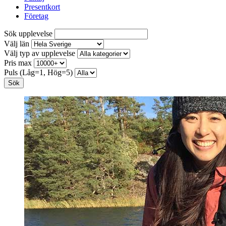
Presentkort
Företag
Sök upplevelse
Välj län
Välj typ av upplevelse
Pris max
Puls (Låg=1, Hög=5)