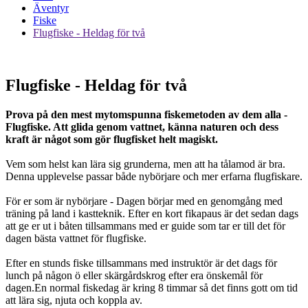
Äventyr
Fiske
Flugfiske - Heldag för två
Flugfiske - Heldag för två
Prova på den mest mytomspunna fiskemetoden av dem alla -
Flugfiske. Att glida genom vattnet, känna naturen och dess
kraft är något som gör flugfisket helt magiskt.
Vem som helst kan lära sig grunderna, men att ha tålamod är bra.
Denna upplevelse passar både nybörjare och mer erfarna flugfiskare.
För er som är nybörjare - Dagen börjar med en genomgång med
träning på land i kastteknik. Efter en kort fikapaus är det sedan dags
att ge er ut i båten tillsammans med er guide som tar er till det för
dagen bästa vattnet för flugfiske.
Efter en stunds fiske tillsammans med instruktör är det dags för
lunch på någon ö eller skärgårdskrog efter era önskemål för
dagen.En normal fiskedag är kring 8 timmar så det finns gott om tid
att lära sig, njuta och koppla av.