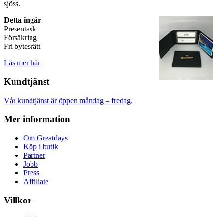
sjöss.
Detta ingår
Presentask
Försäkring
Fri bytesrätt
Läs mer här
Kundtjänst
Vår kundtjänst är öppen måndag – fredag.
Mer information
Om Greatdays
Köp i butik
Partner
Jobb
Press
Affiliate
Villkor