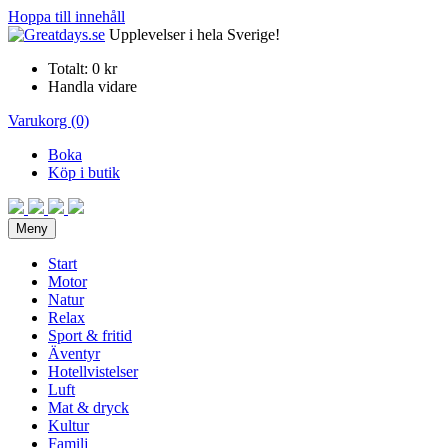
Hoppa till innehåll
Upplevelser i hela Sverige!
Totalt:
0 kr
Handla vidare
Varukorg (0)
Boka
Köp i butik
Meny
Start
Motor
Natur
Relax
Sport & fritid
Äventyr
Hotellvistelser
Luft
Mat & dryck
Kultur
Familj