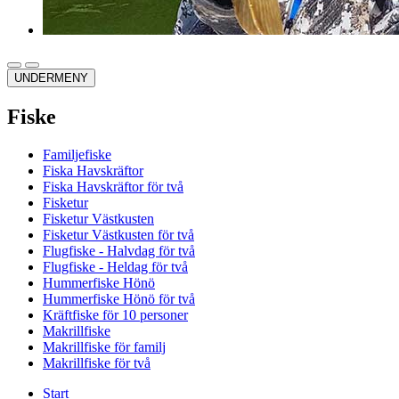
UNDERMENY
Fiske
Familjefiske
Fiska Havskräftor
Fiska Havskräftor för två
Fisketur
Fisketur Västkusten
Fisketur Västkusten för två
Flugfiske - Halvdag för två
Flugfiske - Heldag för två
Hummerfiske Hönö
Hummerfiske Hönö för två
Kräftfiske för 10 personer
Makrillfiske
Makrillfiske för familj
Makrillfiske för två
Start